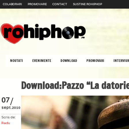
COLABORARI
PROMOVARE
CONTACT
SUSTINE ROHIPHOP
NOUTATI
EVENIMENTE
DOWNLOAD
PROMOVARI
INTERVIUR
Download:Pazzo “La datori
/
07
sept.
2010
Scris de:
Radu