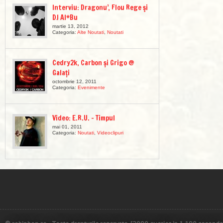
Interviu: Dragonu’, Flou Rege şi
DJ Al*Bu
martie 13, 2012
Categoria:
Alte Noutati
,
Noutati
Cedry2k, Carbon și Grigo @
Galați
octombrie 12, 2011
Categoria:
Evenimente
Video: E.R.U. – Timpul
mai 01, 2011
Categoria:
Noutati
,
Videoclipuri