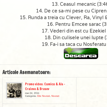
13. Ceasul mecanic (3:4
14. De ce sa-mi pese cu Cipren
15. Runda a treia cu Clever, Ra, Vinyl 
16. Pentru Emcee sarac (3
17. Vederi din est cu Ezekiel
18. Din culisele unei lupte (
19. Fa-i sa taca cu Nosferatu
Articole Asemanatoare:
Promo video: Cumicu & Ais –
Craiova & Brasov
mai 24, 2011
Categoria:
Alte Noutati
,
Noutati