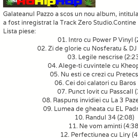
Galateanul Pazzo a scos un nou album, intitula
a fost inregistrat la Track Zero Studio.Contine
Lista piese:
01. Intro cu Power P Vinyl (
02. Zi de glorie cu Nosferatu & DJ
03. Legile nescrise (2:2
04. Alege-ti cuvintele cu Kheop
05. Nu esti ce crezi cu Pretecs
06. Cei doi calatori cu Baros 
07. Punct lovit cu Passcall (
08. Raspuns invidiei cu La 3 Paze
09. Lumea de gheata cu EL Padr
10. Randul 34 (2:08)
11. Ne vom aminti (4:38
12. Perfectiunea cu Liry (4