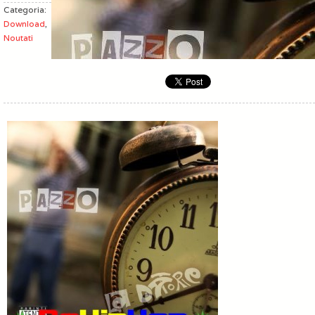
Categoria:
Download
,
Noutati