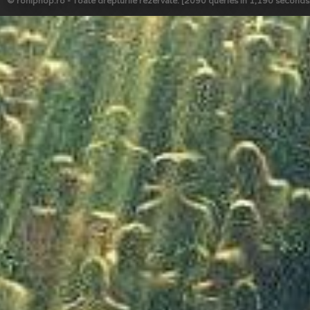
© rohiphop.ro - Toate drepturile rezervate. [2090 queries in 1,190 seconds