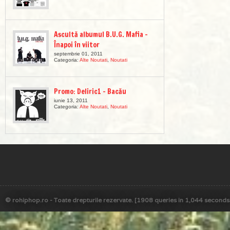
Ascultă albumul B.U.G. Mafia –
Înapoi în viitor
septembrie 01, 2011
Categoria:
Alte Noutati
,
Noutati
Promo: Deliric1 – Bacău
iunie 13, 2011
Categoria:
Alte Noutati
,
Noutati
© rohiphop.ro - Toate drepturile rezervate. [1908 queries in 1,044 seconds