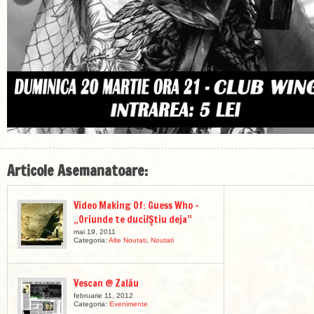
Articole Asemanatoare:
Video Making Of: Guess Who –
„Oriunde te duci/Ştiu deja”
mai 19, 2011
Categoria:
Alte Noutati
,
Noutati
Vescan @ Zalău
februarie 11, 2012
Categoria:
Evenimente