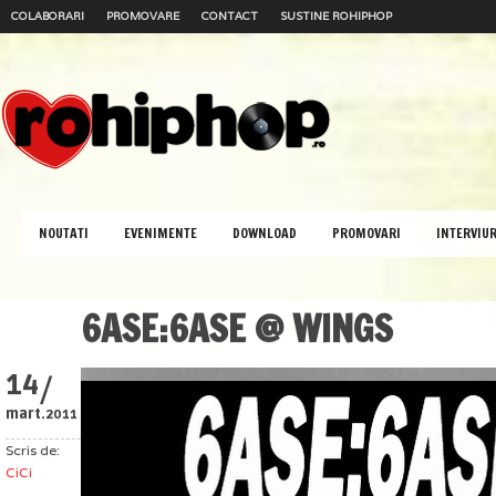
COLABORARI
PROMOVARE
CONTACT
SUSTINE ROHIPHOP
NOUTATI
EVENIMENTE
DOWNLOAD
PROMOVARI
INTERVIUR
6ASE:6ASE @ WINGS
/
14
mart.
2011
Scris de:
CiCi