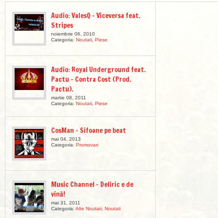
Audio: ValesQ – Viceversa feat.
Stripes
noiembrie 06, 2010
Categoria:
Noutati
,
Piese
Audio: Royal Underground feat.
Pactu – Contra Cost (Prod.
Pactu).
martie 08, 2011
Categoria:
Noutati
,
Piese
CosMan – Sifoane pe beat
mai 04, 2013
Categoria:
Promovari
Music Channel – Deliric e de
vină!
mai 31, 2011
Categoria:
Alte Noutati
,
Noutati