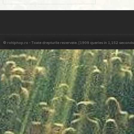
© rohiphop.ro - Toate drepturile rezervate. [1909 queries in 1,152 seconds