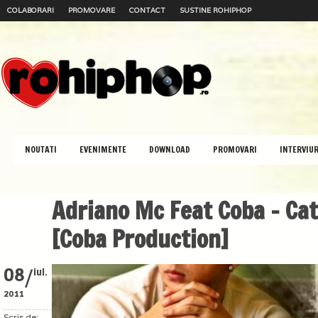
COLABORARI
PROMOVARE
CONTACT
SUSTINE ROHIPHOP
NOUTATI
EVENIMENTE
DOWNLOAD
PROMOVARI
INTERVIUR
Adriano Mc Feat Coba – Cat
[Coba Production]
/
08
iul.
2011
Scris de: