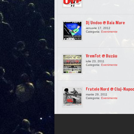
Dj Undoo @ Baia Mare
ianuarie 17, 2012
Categoria:
Evenimente
VremTot @ Buzău
iulie 23, 2011
Categoria:
Evenimente
Fratele Nord @ Cluj-Napo
martie 29, 2011
Categoria:
Evenimente