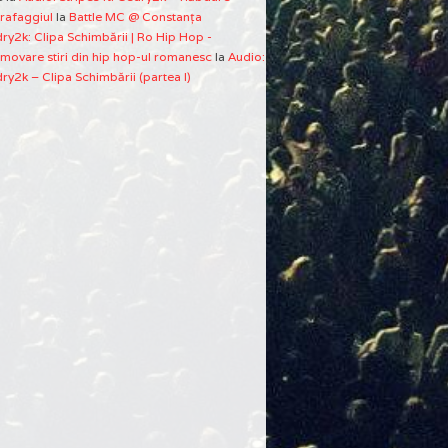
rafaggiul
la
Battle MC @ Constanţa
ry2k: Clipa Schimbării | Ro Hip Hop -
movare stiri din hip hop-ul romanesc
la
Audio:
ry2k – Clipa Schimbării (partea I)