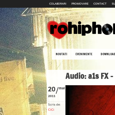
COLABORARI
PROMOVARE
CONTACT
SU
NOUTATI
EVENIMENTE
DOWNLOA
Audio: a1s FX –
/
20
mai
2011
Scris de:
CiCi