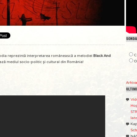
SONDAJ
C
odia reprezintă interpretarea românească a melodiei
Black And
O
ează mediul socio-politic şi cultural din România!
Arhiv
ULTIM
Vid
Hop
STR
lan
Ka
Sch
NA