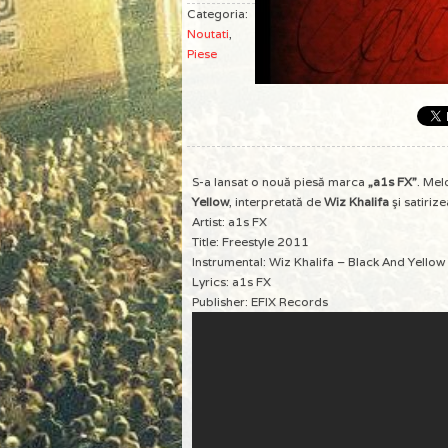
Categoria:
Noutati
,
Piese
S-a lansat o nouă piesă marca
„a1s FX”
. Mel
Yellow
, interpretată de
Wiz Khalifa
şi satiriz
Artist: a1s FX
Title: Freestyle 2011
Instrumental: Wiz Khalifa – Black And Yellow
Lyrics: a1s FX
Publisher: EFIX Records