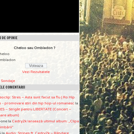
 DE OPINIE
Cheloo sau Ombladon ?
heloo
mbladon
Vezi Rezultatele
a Sondaje
ELE COMENTARII
eoclip: Stres – Asta sunt facut sa fiu | Ro Hip
 - promovare stiri din hip hop-ul romanesc
la
ES – Strigăt pentru LIBERTATE (Concert –
sare album)
pone
la
Cedry2k lansează ultimul album: „Clipa
imbării”
S
la
Audio: Stripes ft. Cedry2k – Răbdare