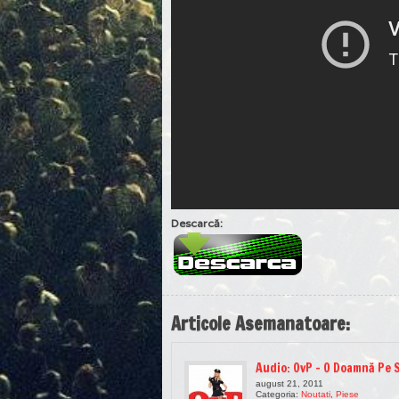
Descarcă:
Articole Asemanatoare:
Audio: OvP – O Doamnă Pe 
august 21, 2011
Categoria:
Noutati
,
Piese