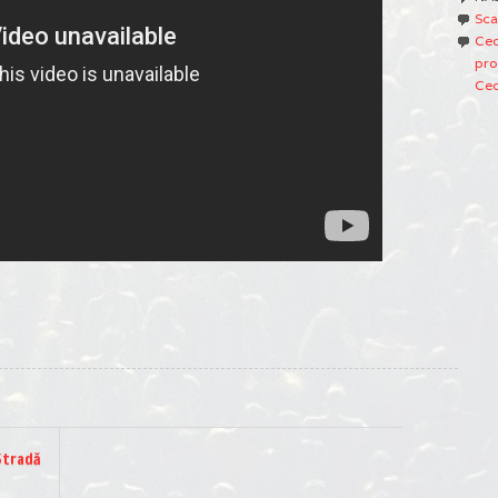
Sca
Ced
pro
Ced
Stradă