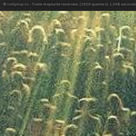
© rohiphop.ro - Toate drepturile rezervate. [1929 queries in 1,048 seconds