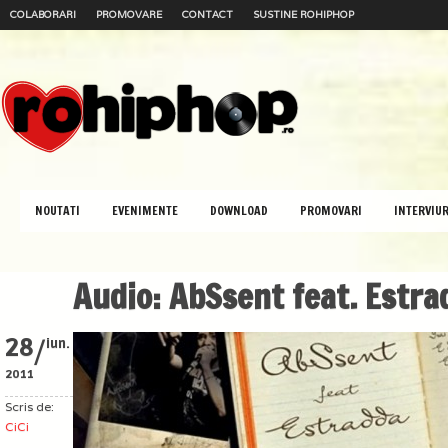
COLABORARI
PROMOVARE
CONTACT
SUSTINE ROHIPHOP
NOUTATI
EVENIMENTE
DOWNLOAD
PROMOVARI
INTERVIUR
Audio: AbSsent feat. Estra
/
28
iun.
2011
Scris de:
CiCi