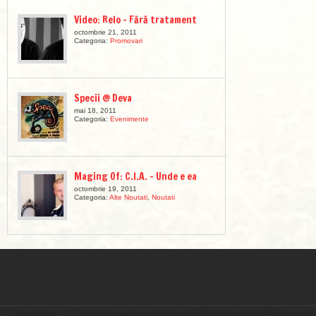
Video: Relo – Fără tratament
octombrie 21, 2011
Categoria:
Promovari
Specii @ Deva
mai 18, 2011
Categoria:
Evenimente
Maging Of: C.I.A. – Unde e ea
octombrie 19, 2011
Categoria:
Alte Noutati
,
Noutati