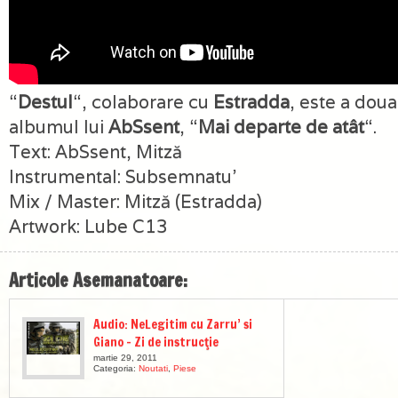
“
Destul
“, colaborare cu
Estradda
, este a dou
albumul lui
AbSsent
, “
Mai departe de atât
“.
Text: AbSsent, Mitză
Instrumental: Subsemnatu’
Mix / Master: Mitză (Estradda)
Artwork: Lube C13
Articole Asemanatoare:
Audio: NeLegitim cu Zarru’ si
Giano – Zi de instrucţie
martie 29, 2011
Categoria:
Noutati
,
Piese