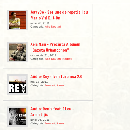
JerryCo – Sesiune de repetitii cu
Mario V si Dj J-On
iunie 28, 2011
Categoria:
Alte Noutati
Xela Nam – Prezintă Albumul
„Gazeta Urbanophon”
octombrie 21, 2011
Categoria:
Alte Noutati
,
Noutati
Audio: Rey – Ivan Turbinca 2.0
mai 18, 2011
Categoria:
Noutati
,
Piese
Audio: Denis feat. 1Leu –
Armistiţiu
iunie 26, 2011
Categoria:
Noutati
,
Piese