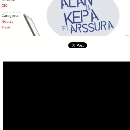
CiCi
Categoria:
Noutati
,
Piese