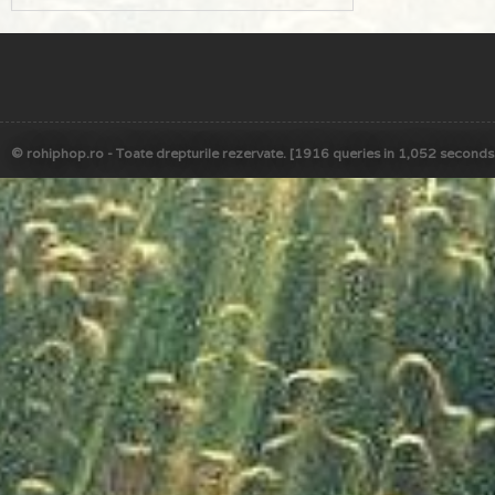
© rohiphop.ro - Toate drepturile rezervate. [1916 queries in 1,052 seconds