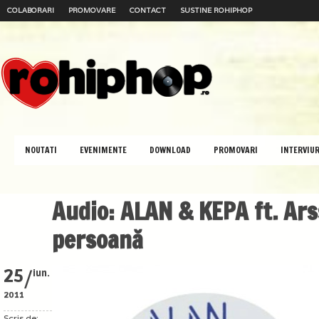
COLABORARI
PROMOVARE
CONTACT
SUSTINE ROHIPHOP
NOUTATI
EVENIMENTE
DOWNLOAD
PROMOVARI
INTERVIUR
Audio: ALAN & KEPA ft. Ars
persoană
/
25
iun.
2011
Scris de: