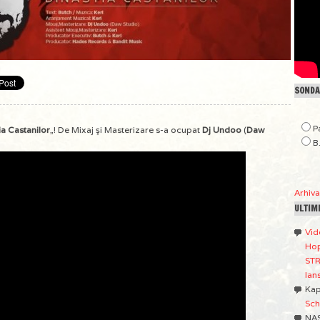
SONDAJ
P
ia Castanilor
„! De Mixaj şi Masterizare s-a ocupat
Dj Undoo
(
Daw
B
Arhiv
ULTIM
Vid
Hop
STR
lan
Ka
Sch
NA