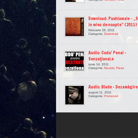
Download: Pushlamale – „S
in miez de noapte” (2011)
februarie 26, 2011
Categoria:
Download
Audio: Codu’ Penal –
SenzaţionaLe
iunie 14, 2011
Categoria:
Noutati
,
Piese
Audio: Blade – Dezamăgire
august 11, 2011
Categoria:
Promovari