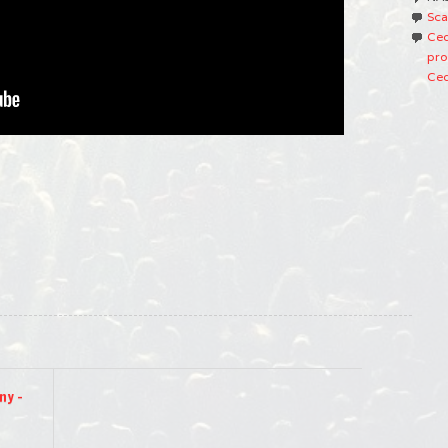
Sca
Ced
pro
Ced
ny –