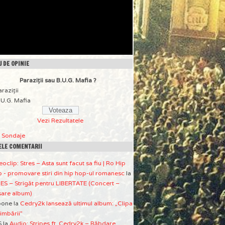
 DE OPINIE
Paraziţii sau B.U.G. Mafia ?
araziţii
.U.G. Mafia
Vezi Rezultatele
a Sondaje
ELE COMENTARII
eoclip: Stres – Asta sunt facut sa fiu | Ro Hip
 - promovare stiri din hip hop-ul romanesc
la
ES – Strigăt pentru LIBERTATE (Concert –
sare album)
pone
la
Cedry2k lansează ultimul album: „Clipa
imbării”
S
la
Audio: Stripes ft. Cedry2k – Răbdare