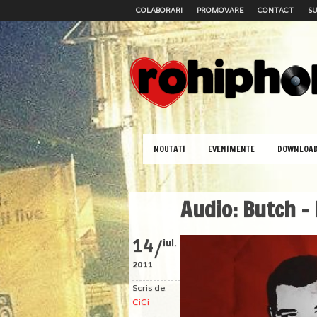
COLABORARI
PROMOVARE
CONTACT
SU
NOUTATI
EVENIMENTE
DOWNLOA
Audio: Butch – 
/
14
iul.
2011
Scris de:
CiCi