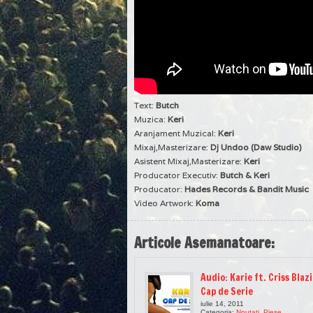
Text:
Butch
Muzica:
Keri
Aranjament Muzical:
Keri
Mixaj,Masterizare:
Dj Undoo (Daw Studio)
Asistent Mixaj,Masterizare:
Keri
Producator Executiv:
Butch & Keri
Producator:
Hades Records & Bandit Music
Video Artwork:
Koma
Articole Asemanatoare:
Audio: Karie ft. Criss Blazi
Cap de Serie
iulie 14, 2011
Categoria:
Noutati
,
Piese