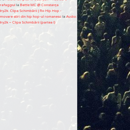
rafaggiul
la
Battle MC @ Constanţa
ry2k: Clipa Schimbării | Ro Hip Hop -
movare stiri din hip hop-ul romanesc
la
Audio:
ry2k – Clipa Schimbării (partea I)