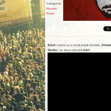
Categoria:
Noutati
,
Piese
Butch
revine cu o nouă piesă intulată „
Dinast
Studio
), iar de producţie
Keri
!