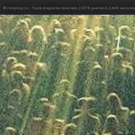
© rohiphop.ro - Toate drepturile rezervate. [1878 queries in 2,665 seconds