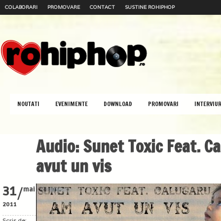
COLABORARI
PROMOVARE
CONTACT
SUSTINE ROHIPHOP
NOUTATI
EVENIMENTE
DOWNLOAD
PROMOVARI
INTERVIUR
Audio: Sunet Toxic Feat. C
avut un vis
/
31
mai
2011
Scris de: