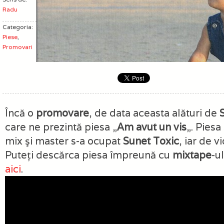
Radu
Categoria:
Piese
,
Promovari
Încă o
promovare
, de data aceasta alături de
care ne prezintă piesa „
Am avut un vis
„. Piesa
mix şi master s-a ocupat
Sunet Toxic
, iar de 
Puteţi descărca piesa împreună cu
mixtape
-ul
aici
.