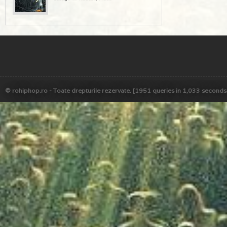
© rohiphop.ro - Toate drepturile rezervate. [1951 queries in 1,033 seconds