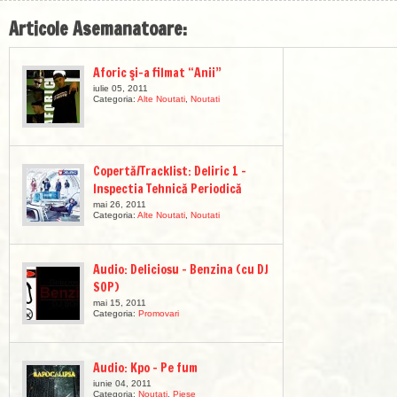
Articole Asemanatoare:
Aforic şi-a filmat “Anii”
iulie 05, 2011
Categoria:
Alte Noutati
,
Noutati
Copertă/Tracklist: Deliric 1 –
Inspectia Tehnică Periodică
mai 26, 2011
Categoria:
Alte Noutati
,
Noutati
Audio: Deliciosu – Benzina (cu DJ
SOP)
mai 15, 2011
Categoria:
Promovari
Audio: Kpo – Pe fum
iunie 04, 2011
Categoria:
Noutati
,
Piese