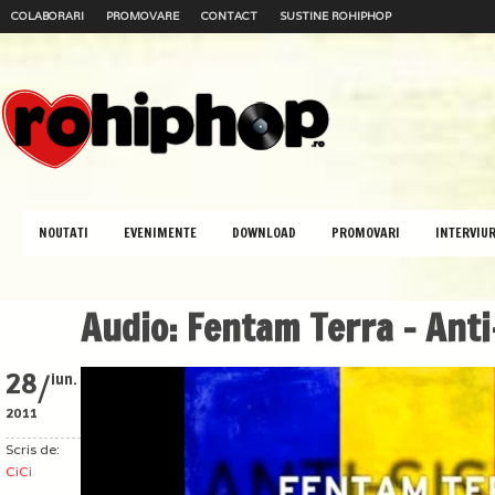
COLABORARI
PROMOVARE
CONTACT
SUSTINE ROHIPHOP
NOUTATI
EVENIMENTE
DOWNLOAD
PROMOVARI
INTERVIUR
Audio: Fentam Terra – Ant
/
28
iun.
2011
Scris de:
CiCi