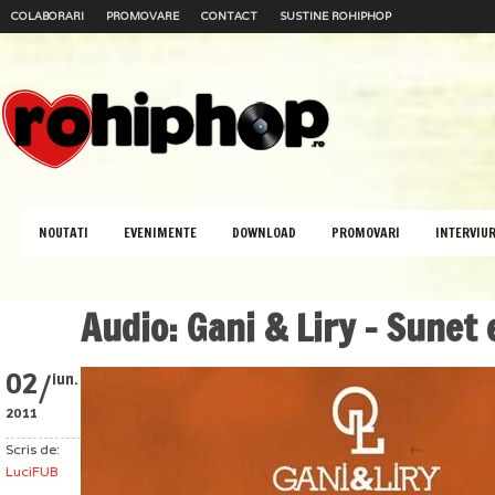
COLABORARI
PROMOVARE
CONTACT
SUSTINE ROHIPHOP
NOUTATI
EVENIMENTE
DOWNLOAD
PROMOVARI
INTERVIUR
Audio: Gani & Liry – Sunet 
/
02
iun.
2011
Scris de:
LuciFUB