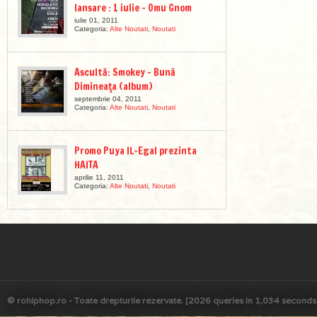
lansare : 1 iulie – Omu Gnom
iulie 01, 2011
Categoria:
Alte Noutati
,
Noutati
Ascultă: Smokey – Bună
Dimineaţa (album)
septembrie 04, 2011
Categoria:
Alte Noutati
,
Noutati
Promo Puya IL-Egal prezinta
HAITA
aprilie 11, 2011
Categoria:
Alte Noutati
,
Noutati
© rohiphop.ro - Toate drepturile rezervate. [2026 queries in 1,034 seconds