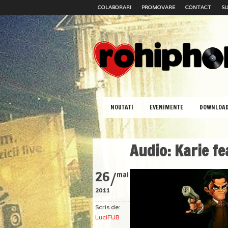
COLABORARI
PROMOVARE
CONTACT
SU
NOUTATI
EVENIMENTE
DOWNLOA
Audio: Karie fe
/
26
mai
2011
Scris de:
LuciFUB