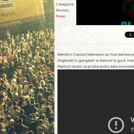
Categoria:
Noutati
,
Piese
Membrii Clanului Mameluci au fost demascati d
Deghizati in gangsteri si slobozi la gura, mem
Martorii sustin ca proba audio este incontest