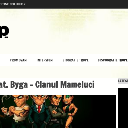
STINE ROHIPHOP
D
PROMOVARI
INTERVIURI
BIOGRAFIE TRUPE
DISCOGRAFIE TRUPE
at. Byga – Clanul Mameluci
LATEST