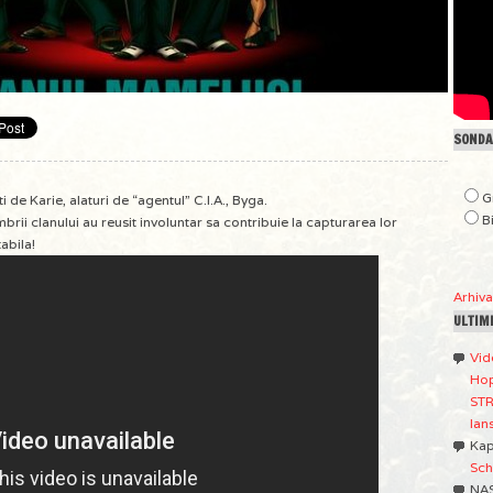
SONDAJ
G
e Karie, alaturi de “agentul” C.I.A., Byga.
B
brii clanului au reusit involuntar sa contribuie la capturarea lor
abila!
Arhiv
ULTIM
Vid
Hop
STR
lan
Ka
Sch
NA