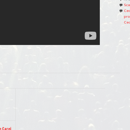
Sca
Ced
pro
Ced
e Carei