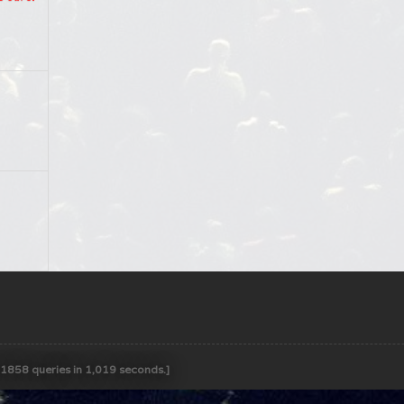
 [1858 queries in 1,019 seconds.]