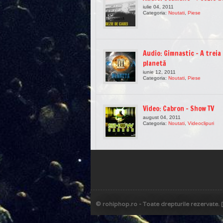
iulie 04, 2011
Categoria:
Noutati
,
Piese
Audio: Gimnastic – A treia
planetă
iunie 12, 2011
Categoria:
Noutati
,
Piese
Video: Cabron – Show TV
august 04, 2011
Categoria:
Noutati
,
Videoclipuri
© rohiphop.ro - Toate drepturile rezervate.