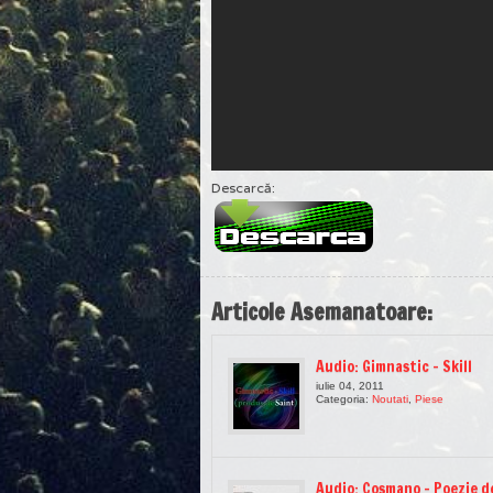
Descarcă:
Articole Asemanatoare:
Audio: Gimnastic – Skill
iulie 04, 2011
Categoria:
Noutati
,
Piese
Audio: Cosmano – Poezie d