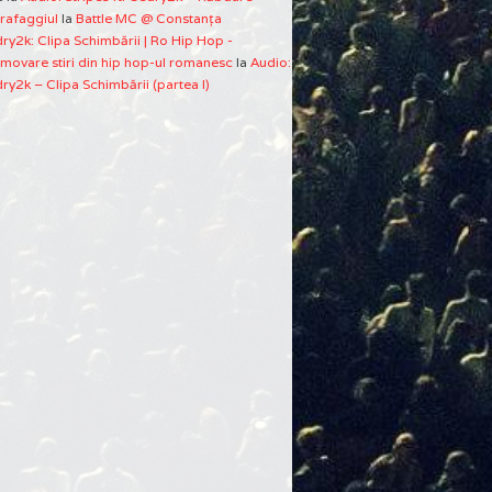
rafaggiul
la
Battle MC @ Constanţa
ry2k: Clipa Schimbării | Ro Hip Hop -
movare stiri din hip hop-ul romanesc
la
Audio:
ry2k – Clipa Schimbării (partea I)