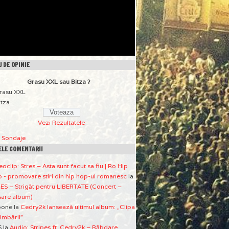
 DE OPINIE
Grasu XXL sau Bitza ?
rasu XXL
itza
Vezi Rezultatele
a Sondaje
ELE COMENTARII
eoclip: Stres – Asta sunt facut sa fiu | Ro Hip
 - promovare stiri din hip hop-ul romanesc
la
ES – Strigăt pentru LIBERTATE (Concert –
sare album)
pone
la
Cedry2k lansează ultimul album: „Clipa
imbării”
S
la
Audio: Stripes ft. Cedry2k – Răbdare