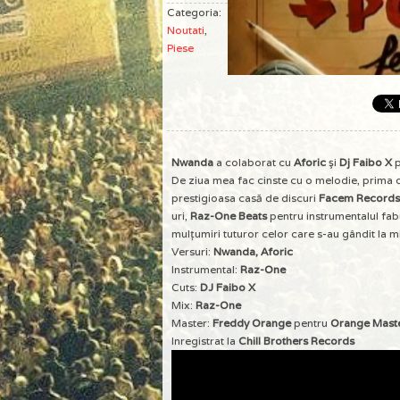
Categoria:
Noutati
,
Piese
Nwanda
a colaborat cu
Aforic
şi
Dj Faibo X
p
De ziua mea fac cinste cu o melodie, prima 
prestigioasa casă de discuri
Facem Records
uri,
Raz-One Beats
pentru instrumentalul fab
mulțumiri tuturor celor care s-au gândit la min
Versuri:
Nwanda, Aforic
Instrumental:
Raz-One
Cuts:
DJ Faibo X
Mix:
Raz-One
Master:
Freddy Orange
pentru
Orange Maste
Inregistrat la
Chill Brothers Records