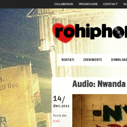
COLABORARI
PROMOVARE
CONTACT
SU
NOUTATI
EVENIMENTE
DOWNLOA
Audio: Nwanda f
/
14
dec.
2011
Scris de:
CiCi