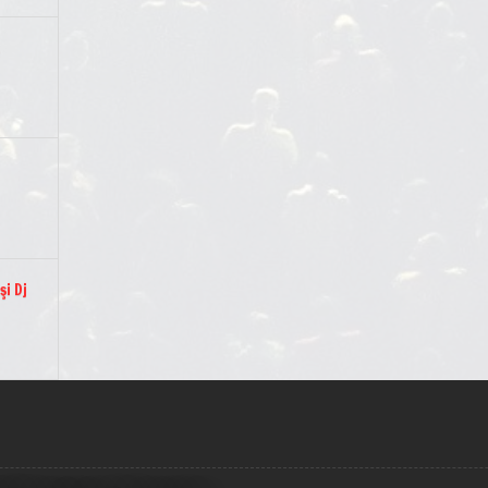
t
şi Dj