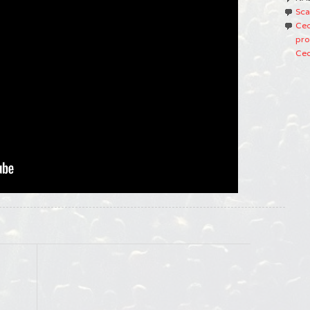
Sca
Ced
pro
Ced