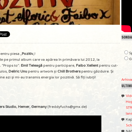
SONDAJ
S
entru piesa „
Pozitiv
„!
G
de pe primul album care va apărea în primăvara lui 2012, la
. “Props to”:
Emil Teleagă
pentru participare,
Faibo Xellent
pentru cut-
ulos,
Deliric Unu
pentru artwork și
Chill Brothers
pentru găzduire. Și
e azi și mi-au transmis energia lor pozitivă. Să fiți iubiți!
Arhiv
ULTIM
Vid
Hop
rs Studio, Hemer, Germany
(freddyfuchs@gmx.de)
STR
lan
Ka
Sch
NA