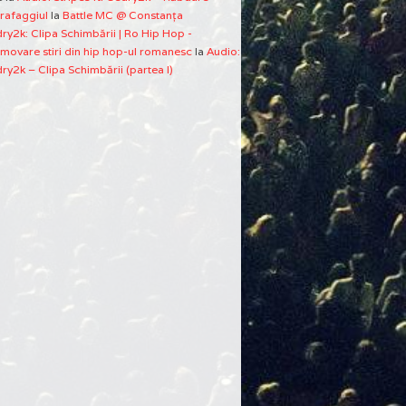
rafaggiul
la
Battle MC @ Constanţa
ry2k: Clipa Schimbării | Ro Hip Hop -
movare stiri din hip hop-ul romanesc
la
Audio:
ry2k – Clipa Schimbării (partea I)