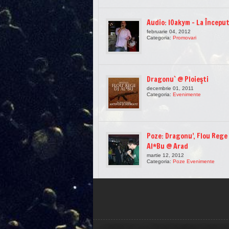
Audio: I0akym – La Începu
februarie 04, 2012
Categoria:
Promovari
Dragonu` @ Ploieşti
decembrie 01, 2011
Categoria:
Evenimente
Poze: Dragonu’, Flou Rege 
Al*Bu @ Arad
martie 12, 2012
Categoria:
Poze Evenimente