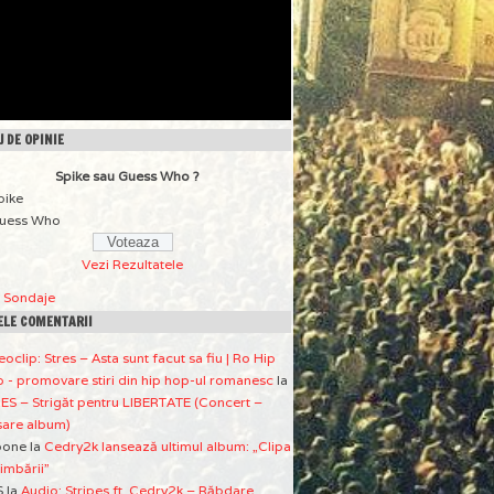
 DE OPINIE
Spike sau Guess Who ?
pike
uess Who
Vezi Rezultatele
a Sondaje
ELE COMENTARII
eoclip: Stres – Asta sunt facut sa fiu | Ro Hip
 - promovare stiri din hip hop-ul romanesc
la
ES – Strigăt pentru LIBERTATE (Concert –
sare album)
pone
la
Cedry2k lansează ultimul album: „Clipa
imbării”
S
la
Audio: Stripes ft. Cedry2k – Răbdare