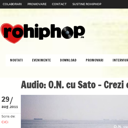
COLABORARI
PROMOVARE
CONTACT
SUSTINE ROHIPHOP
NOUTATI
EVENIMENTE
DOWNLOAD
PROMOVARI
INTERVIUR
Audio: O.N. cu Sato – Crezi 
/
29
aug.
2011
Scris de:
CiCi