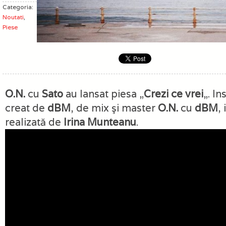
Categoria:
Noutati
,
Piese
O.N.
cu
Sato
au lansat piesa „
Crezi ce vrei
„. I
creat de
dBM
, de mix şi master
O.N.
cu
dBM
,
realizată de
Irina Munteanu
.