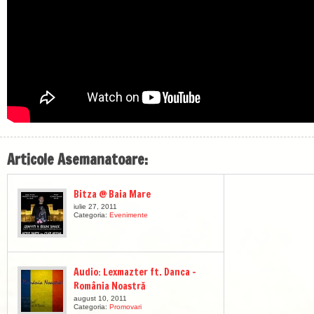
Articole Asemanatoare:
Bitza @ Baia Mare
iulie 27, 2011
Categoria:
Evenimente
Audio: Lexmazter ft. Danca –
România Noastră
august 10, 2011
Categoria:
Promovari