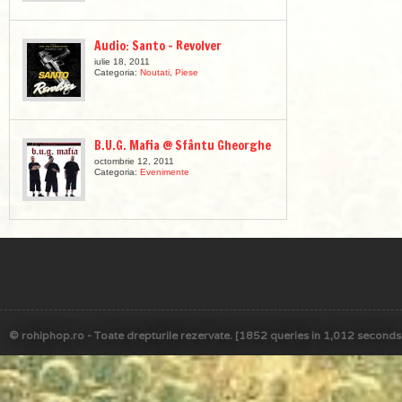
Audio: Santo – Revolver
iulie 18, 2011
Categoria:
Noutati
,
Piese
B.U.G. Mafia @ Sfântu Gheorghe
octombrie 12, 2011
Categoria:
Evenimente
© rohiphop.ro - Toate drepturile rezervate. [1852 queries in 1,012 seconds