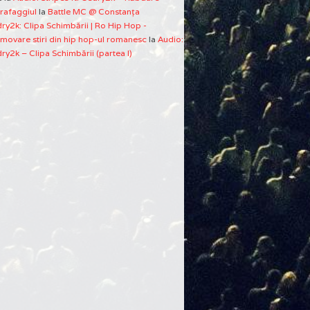
rafaggiul
la
Battle MC @ Constanţa
ry2k: Clipa Schimbării | Ro Hip Hop -
movare stiri din hip hop-ul romanesc
la
Audio:
ry2k – Clipa Schimbării (partea I)