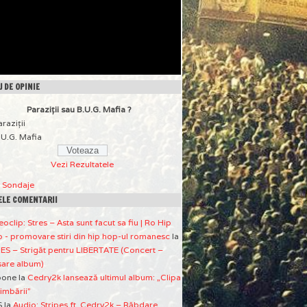
 DE OPINIE
Paraziţii sau B.U.G. Mafia ?
araziţii
.U.G. Mafia
Vezi Rezultatele
a Sondaje
ELE COMENTARII
eoclip: Stres – Asta sunt facut sa fiu | Ro Hip
 - promovare stiri din hip hop-ul romanesc
la
ES – Strigăt pentru LIBERTATE (Concert –
sare album)
pone
la
Cedry2k lansează ultimul album: „Clipa
imbării”
S
la
Audio: Stripes ft. Cedry2k – Răbdare