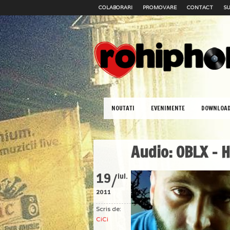
COLABORARI
PROMOVARE
CONTACT
SU
NOUTATI
EVENIMENTE
DOWNLOA
Audio: OBLX – 
/
19
iul.
2011
Scris de:
CiCi