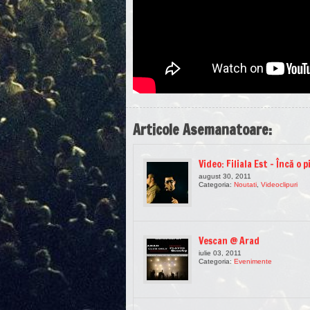
Articole Asemanatoare:
Video: Filiala Est – Încă o p
august 30, 2011
Categoria:
Noutati
,
Videoclipuri
Vescan @ Arad
iulie 03, 2011
Categoria:
Evenimente