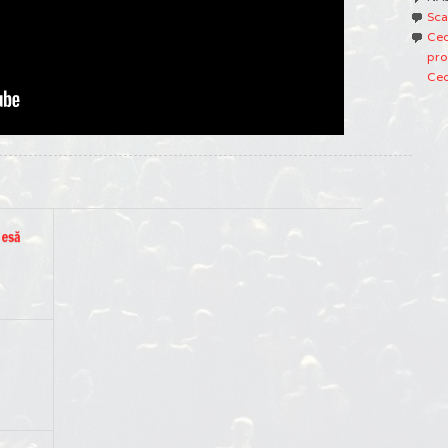
Sca
Ced
pro
Ced
iesă