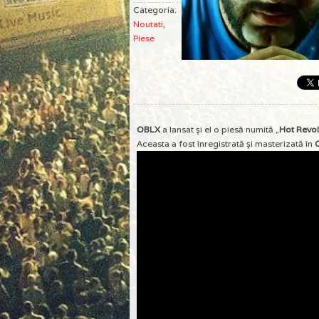
Categoria:
Noutati
,
Piese
OBLX
a lansat şi el o piesă numită „
Hot Revol
Aceasta a fost înregistrată şi masterizată în