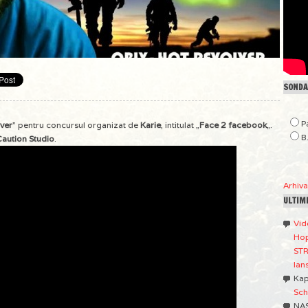
SONDAJ
P
ver
” pentru concursul organizat de
Karie
, intitulat „
Face 2 facebook
„.
B
Caution Studio
.
Arhiv
ULTIM
Vid
Hop
STR
lan
Ka
Sch
NA