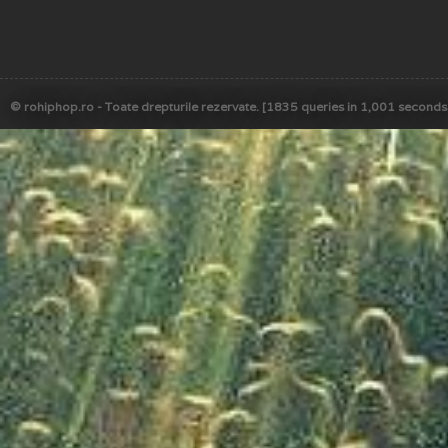
© rohiphop.ro - Toate drepturile rezervate. [1835 queries in 1,001 seconds