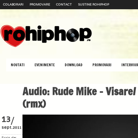
COLABORARI
PROMOVARE
CONTACT
SUSTINE ROHIPHOP
NOUTATI
EVENIMENTE
DOWNLOAD
PROMOVARI
INTERVIUR
Audio: Rude Mike – Visare/
(rmx)
/
13
sept.
2011
Scris de: