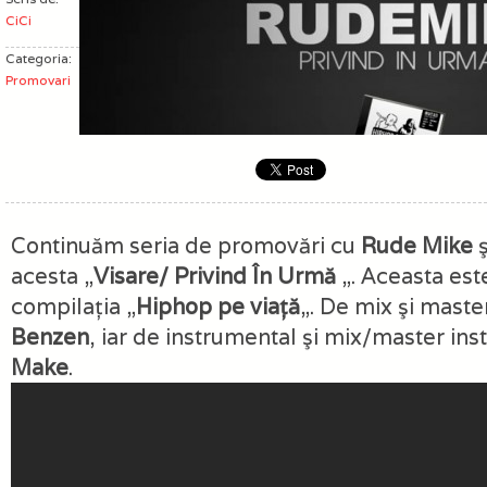
CiCi
Categoria:
Promovari
Continuăm seria de promovări cu
Rude Mike
ş
acesta „
Visare/ Privind În Urmă
„. Aceasta est
compilaţia „
Hiphop pe viaţă
„. De mix şi maste
Benzen
, iar de instrumental şi mix/master ins
Make
.