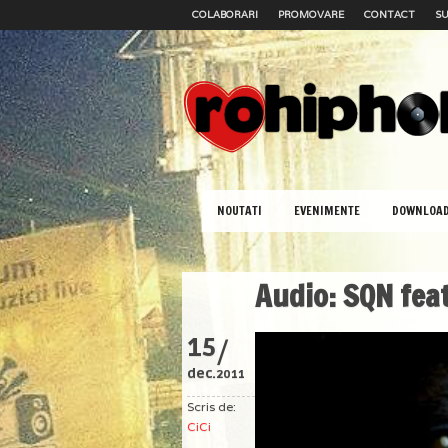
COLABORARI
PROMOVARE
CONTACT
SU
NOUTATI
EVENIMENTE
DOWNLOA
Audio: SQN feat
/
15
dec.
2011
Scris de:
CiCi