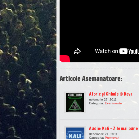
Articole Asemanatoare:
Aforic şi Chimie @ Deva
noiembrie 27, 2011
Categoria:
Evenimente
Audio: Kali – Zile mai bune
decembrie 21, 2011
Categoria:
Promovari