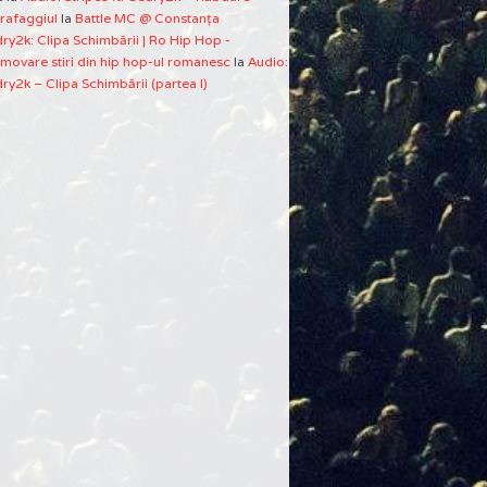
rafaggiul
la
Battle MC @ Constanţa
ry2k: Clipa Schimbării | Ro Hip Hop -
movare stiri din hip hop-ul romanesc
la
Audio:
ry2k – Clipa Schimbării (partea I)