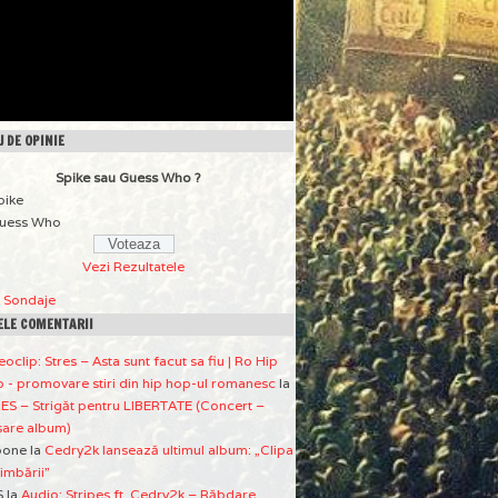
 DE OPINIE
Spike sau Guess Who ?
pike
uess Who
Vezi Rezultatele
a Sondaje
ELE COMENTARII
eoclip: Stres – Asta sunt facut sa fiu | Ro Hip
 - promovare stiri din hip hop-ul romanesc
la
ES – Strigăt pentru LIBERTATE (Concert –
sare album)
pone
la
Cedry2k lansează ultimul album: „Clipa
imbării”
S
la
Audio: Stripes ft. Cedry2k – Răbdare