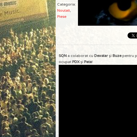
Categoria:
Noutati
,
Piese
SQN
a colaborat cu
Dexstar
şi
Buze
pentru p
ocupat
PDX
şi
Pata
!