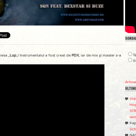
SONDAJ
S
iesa „
Lup
„! Instrumentalul a fost creat de
PDX
, iar de mix şi master s-a
G
Arhiv
ULTIM
Vid
Hop
STR
lan
Ka
Sch
NA