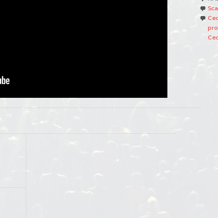
Sca
Ced
pro
Ced