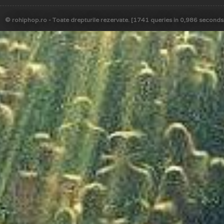
© rohiphop.ro - Toate drepturile rezervate. [1741 queries in 0,986 seconds