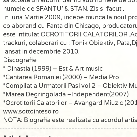
sa scoata un album, dar nu sub numele de Sott
numele de SFANTU’ & STAN. Zis si facut .
In luna Martie 2009, incepe munca la noul pro
colaborand cu Fanta din Chicago, producator
este intitulat OCROTITORII CALATORILOR .Ac
trackuri, colaborari cu : Tonik Obiektiv, Pata,D
lansat in decembrie 2010.
Discografie
* Dinastia (1999) – Est & Art music
*Cantarea Romaniei (2000) – Media Pro
*Compilatia Urmatorii Pasi vol 2 – Obiektiv M
*Marea Degringolada –Independent(2007)
*Ocrotitorii Calatorilor – Avangard Miuzic (20
www.sottointeso.ro
NOTA: Biografia este realizata cu acordul artis