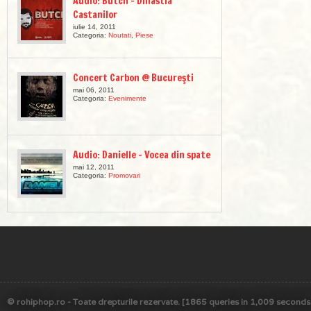
Audio: Butch – Dinastia
Castanilor
iulie 14, 2011
Categoria:
Noutati
,
Piese
Concert Carbon @ Bucureşti
mai 06, 2011
Categoria:
Evenimente
Audio: Danielle – Vocea din spate
mai 12, 2011
Categoria:
Promovari
© rohiphop.ro - Toate drepturile rezervate. [1865 queries in 1,009 seconds