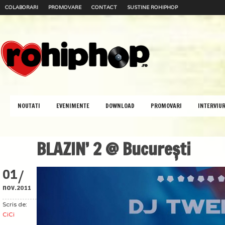
COLABORARI
PROMOVARE
CONTACT
SUSTINE ROHIPHOP
NOUTATI
EVENIMENTE
DOWNLOAD
PROMOVARI
INTERVIUR
BLAZIN’ 2 @ București
/
01
nov.
2011
Scris de:
CiCi