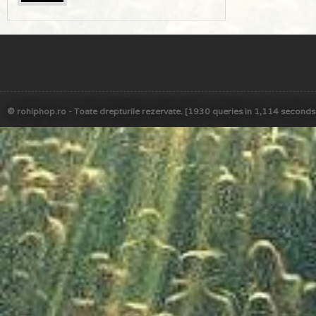
© rohiphop.ro - Toate drepturile rezervate. [1930 queries in 1,114 seconds