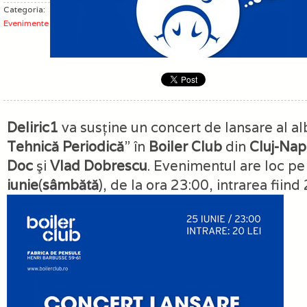
Categoria:
Evenimente
Deliric1
va susţine un concert de lansare al a
Tehnică Periodică
” în
Boiler Club
din
Cluj-Na
Doc
şi
Vlad Dobrescu
. Evenimentul are loc p
iunie
(
sâmbătă
), de la ora 23:00, intrarea fiind 