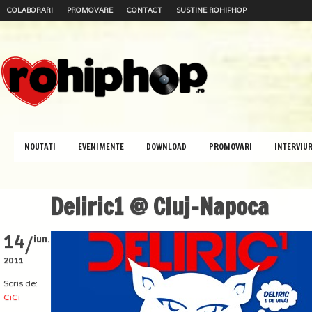
COLABORARI
PROMOVARE
CONTACT
SUSTINE ROHIPHOP
NOUTATI
EVENIMENTE
DOWNLOAD
PROMOVARI
INTERVIUR
Deliric1 @ Cluj-Napoca
/
14
iun.
2011
Scris de:
CiCi