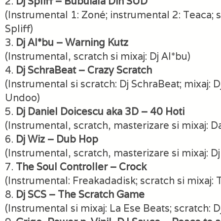
2.
Dj Spliff – Bubuiala Din SUD
(Instrumental 1: Zoné; instrumental 2: Teaca; sc
Spliff)
3.
Dj Al*bu – Warning Kutz
(Instrumental, scratch si mixaj: Dj Al*bu)
4.
Dj SchraBeat – Crazy Scratch
(Instrumental si scratch: Dj SchraBeat; mixaj: D
Undoo)
5.
Dj Daniel Doicescu aka 3D – 40 Hoti
(Instrumental, scratch, masterizare si mixaj: D
6.
Dj Wiz – Dub Hop
(Instrumental, scratch, masterizare si mixaj: Dj
7.
The Soul Controller – Crock
(Instrumental: Freakadadisk; scratch si mixaj: 
8.
Dj SCS – The Scratch Game
(Instrumental si mixaj: La Ese Beats; scratch: D