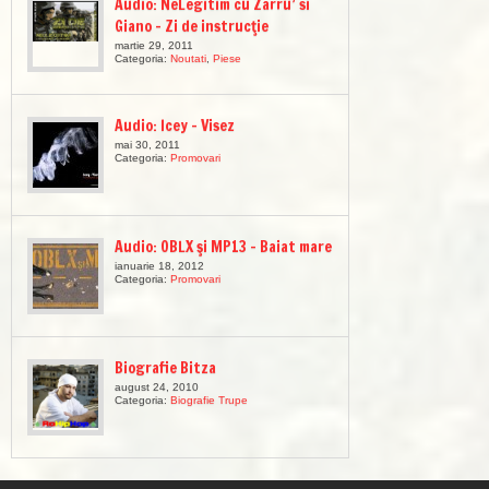
Audio: NeLegitim cu Zarru’ si
Giano – Zi de instrucţie
martie 29, 2011
Categoria:
Noutati
,
Piese
Audio: Icey – Visez
mai 30, 2011
Categoria:
Promovari
Audio: OBLX şi MP13 – Baiat mare
ianuarie 18, 2012
Categoria:
Promovari
Biografie Bitza
august 24, 2010
Categoria:
Biografie Trupe