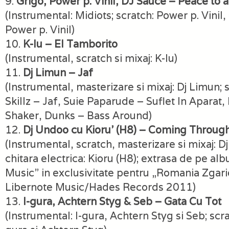
9.
Grigo, Power p. Vinil, DJ Sauce – Peace to al
(Instrumental: Midiots; scratch: Power p. Vinil,
Power p. Vinil)
10.
K-lu – El Tamborito
(Instrumental, scratch si mixaj: K-lu)
11.
Dj Limun – Jaf
(Instrumental, masterizare si mixaj: Dj Limun; 
Skillz – Jaf, Suie Paparude – Suflet In Aparat
Shaker, Dunks – Bass Around)
12.
Dj Undoo cu Kioru’ (H8) – Coming Throug
(Instrumental, scratch, masterizare si mixaj:
chitara electrica: Kioru (H8); extrasa de pe al
Music” in exclusivitate pentru „Romania Zgari
Libernote Music/Hades Records 2011)
13.
I-gura, Achtern Styg & Seb – Gata Cu Tot
(Instrumental: I-gura, Achtern Styg si Seb; scrat