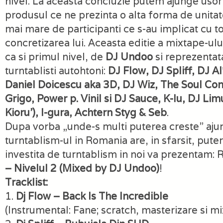
nivel. La aceasta concluzie putem ajunge usor
produsul ce ne prezinta o alta forma de unitat
mai mare de participanti ce s-au implicat cu tot
concretizarea lui. Aceasta editie a mixtape-ului
ca si primul nivel, de
DJ Undoo
si reprezentat
turntablisti autohtoni:
DJ Flow, DJ Spliff, DJ A
Daniel Doicescu aka 3D, DJ Wiz, The Soul Contr
Grigo, Power p. Vinil si DJ Sauce, K-lu, DJ Li
Kioru’), I-gura, Achtern Styg & Seb
.
Dupa vorba „unde-s multi puterea creste” aju
turntablism-ul in Romania are, in sfarsit, puter
investita de turntablism in noi va prezentam: 
– Nivelul 2 (Mixed by DJ Undoo)
!
Tracklist:
1.
Dj Flow – Back Is The Incredible
(Instrumental: Fane; scratch, masterizare si mix