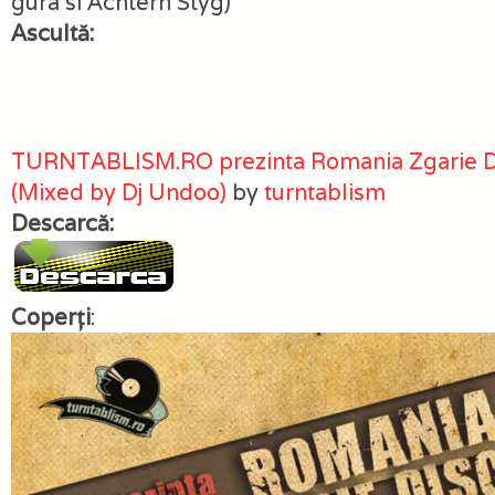
gura si Achtern Styg)
Ascultă:
TURNTABLISM.RO prezinta Romania Zgarie Di
(Mixed by Dj Undoo)
by
turntablism
Descarcă:
Coperţi
: