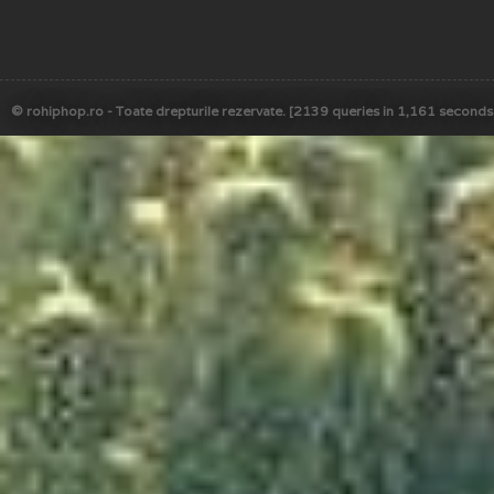
© rohiphop.ro - Toate drepturile rezervate. [2139 queries in 1,161 seconds