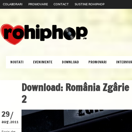
COLABORARI
PROMOVARE
CONTACT
SUSTINE ROHIPHOP
NOUTATI
EVENIMENTE
DOWNLOAD
PROMOVARI
INTERVIUR
Download: România Zgârie D
2
/
29
aug.
2011
Scris de: