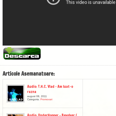
Articole Asemanatoare:
Audio: T.H.C. Vlad – Am luat-o
razna
august 08, 2011
Categoria:
Promovari
Audio: UnderHopper – Revolver (