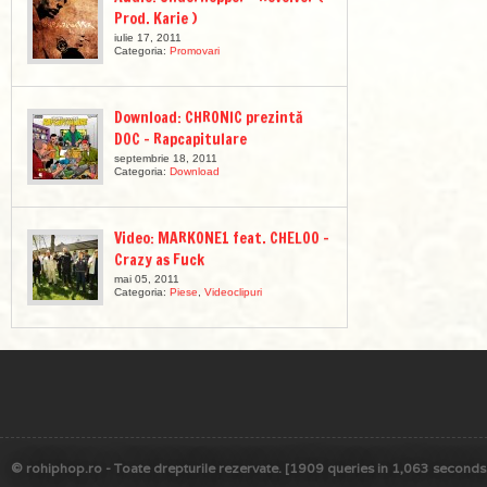
Prod. Karie )
iulie 17, 2011
Categoria:
Promovari
Download: CHRONIC prezintă
DOC – Rapcapitulare
septembrie 18, 2011
Categoria:
Download
Video: MARKONE1 feat. CHELOO –
Crazy as Fuck
mai 05, 2011
Categoria:
Piese
,
Videoclipuri
© rohiphop.ro - Toate drepturile rezervate. [1909 queries in 1,063 seconds