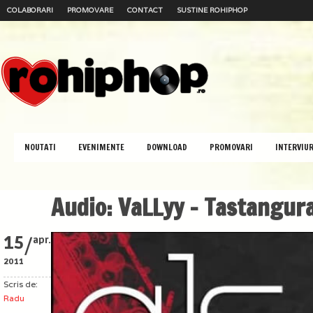
COLABORARI
PROMOVARE
CONTACT
SUSTINE ROHIPHOP
NOUTATI
EVENIMENTE
DOWNLOAD
PROMOVARI
INTERVIUR
Audio: VaLLyy – Tastangura
/
15
apr.
2011
Scris de:
Radu