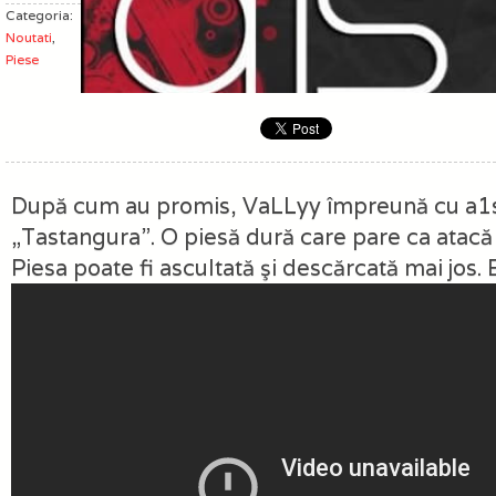
Categoria:
Noutati
,
Piese
După cum au promis, VaLLyy împreună cu a1s 
„Tastangura”. O piesă dură care pare ca atacă „
Piesa poate fi ascultată şi descărcată mai jos. 