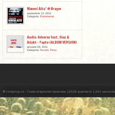
Nimeni Altu’ @ Braşov
septembrie 13, 2011
Categoria:
Evenimente
Audio: Adverss feat. Sisu &
Adykt – Fapte (ALBUM VERSION)
ianuarie 03, 2011
Categoria:
Noutati
,
Piese
© rohiphop.ro - Toate drepturile rezervate. [2028 queries in 1,061 seconds