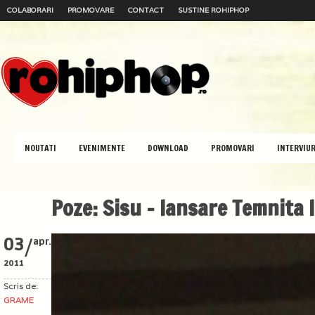
COLABORARI
PROMOVARE
CONTACT
SUSTINE ROHIPHOP
NOUTATI
EVENIMENTE
DOWNLOAD
PROMOVARI
INTERVIUR
Poze: Sisu – lansare Temnita 
/
03
apr.
2011
Scris de:
GRAME