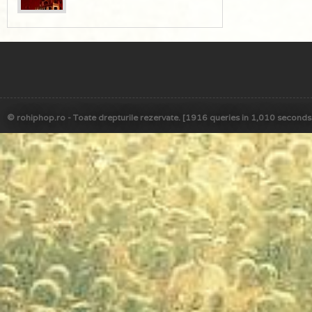
© rohiphop.ro - Toate drepturile rezervate. [1916 queries in 1,010 seconds