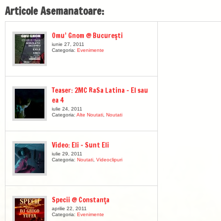
Articole Asemanatoare:
Omu’ Gnom @ Bucureşti
iunie 27, 2011
Categoria:
Evenimente
Teaser: 2MC RaSa Latina – El sau
ea 4
iulie 24, 2011
Categoria:
Alte Noutati
,
Noutati
Video: Eli – Sunt Eli
iulie 29, 2011
Categoria:
Noutati
,
Videoclipuri
Specii @ Constanţa
aprilie 22, 2011
Categoria:
Evenimente