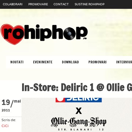
COLABORARI
PROMOVARE
CONTACT
SUSTINE ROHIPHOP
NOUTATI
EVENIMENTE
DOWNLOAD
PROMOVARI
INTERVIUR
In-Store: Deliric 1 @ Ollie
/
19
mai
2011
Scris de:
CiCi