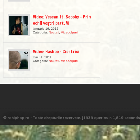
Video: Vescan ft. Scooby – Prin
ochii voştri part. VI
ianuarie 16, 2012
Categoria:
Noutati
,
Videoclipuri
Video: Hashoo – Cicatrici
mai 01, 2011
Categoria:
Noutati
,
Videoclipuri
© rohiphop.ro - Toate drepturile rezervate. [1939 queries in 1,819 seconds