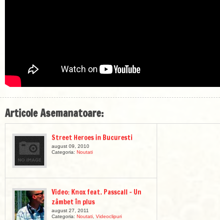
Articole Asemanatoare:
Street Heroes in Bucuresti
august 09, 2010
Categoria:
Noutati
Video: Knox feat. Passcall – Un
zâmbet în plus
august 27, 2011
Categoria:
Noutati
,
Videoclipuri