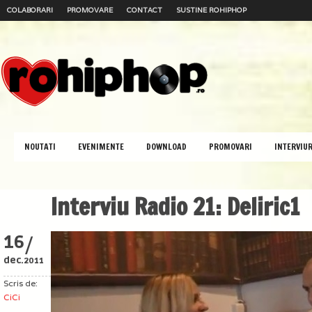
COLABORARI
PROMOVARE
CONTACT
SUSTINE ROHIPHOP
NOUTATI
EVENIMENTE
DOWNLOAD
PROMOVARI
INTERVIUR
Interviu Radio 21: Deliric1
/
16
dec.
2011
Scris de:
CiCi