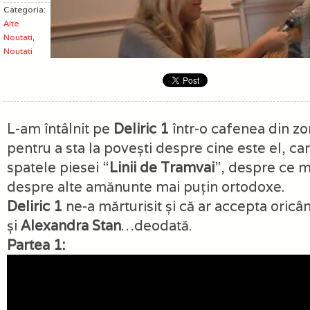
Categoria:
Alte
Noutati
,
Noutati
L-am întâlnit pe
Deliric 1
într-o cafenea din z
pentru a sta la povești despre cine este el, ca
spatele piesei “
Linii de Tramvai
”, despre ce 
despre alte amănunte mai puțin ortodoxe.
Deliric 1
ne-a mărturisit și că ar accepta oric
și
Alexandra Stan
…deodată.
Partea 1: