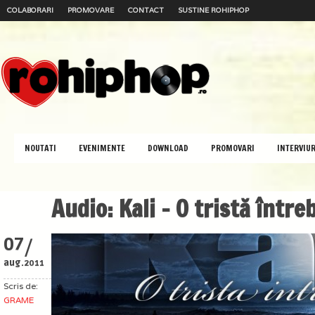
COLABORARI
PROMOVARE
CONTACT
SUSTINE ROHIPHOP
NOUTATI
EVENIMENTE
DOWNLOAD
PROMOVARI
INTERVIUR
Audio: Kali – O tristă între
/
07
aug.
2011
Scris de:
GRAME