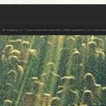
© rohiphop.ro - Toate drepturile rezervate. [1865 queries in 1,017 seconds