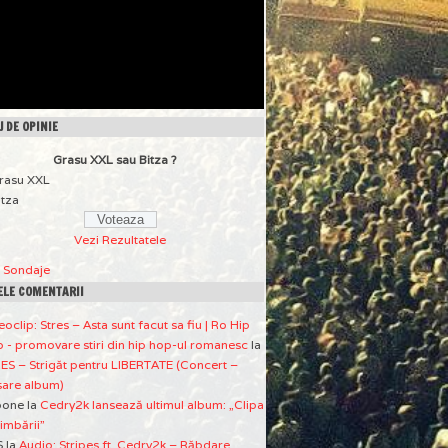
 DE OPINIE
Grasu XXL sau Bitza ?
rasu XXL
itza
Vezi Rezultatele
a Sondaje
ELE COMENTARII
eoclip: Stres – Asta sunt facut sa fiu | Ro Hip
 - promovare stiri din hip hop-ul romanesc
la
ES – Strigăt pentru LIBERTATE (Concert –
sare album)
pone
la
Cedry2k lansează ultimul album: „Clipa
imbării”
S
la
Audio: Stripes ft. Cedry2k – Răbdare