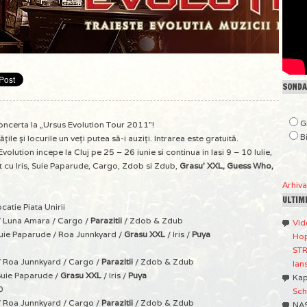
SONDAJ
G
oncerta la „Ursus Evolution Tour 2011”!
B
le şi locurile un veţi putea să-i auziţi. Intrarea este gratuită.
volution incepe la Cluj pe 25 – 26 iunie si continua in Iasi 9 – 10 Iulie,
 cu Iris, Suie Paparude, Cargo, Zdob si Zdub,
Grasu’ XXL, Guess Who,
Arhiv
ULTIM
atie Piata Unirii
 / Luna Amara / Cargo /
Parazitii
/ Zdob & Zdub
Vid
uie Paparude / Roa Junnkyard /
Grasu XXL
/ Iris /
Puya
Hop
STR
/ Roa Junnkyard / Cargo /
Parazitii
/ Zdob & Zdub
lan
Suie Paparude /
Grasu XXL
/ Iris /
Puya
Ka
0
Sch
/ Roa Junnkyard / Cargo /
Parazitii
/ Zdob & Zdub
NA