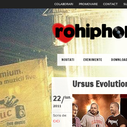
COLABORARI
PROMOVARE
CONTACT
SU
NOUTATI
EVENIMENTE
DOWNLOA
Ursus Evolutio
/
22
iun.
2011
Scris de:
CiCi