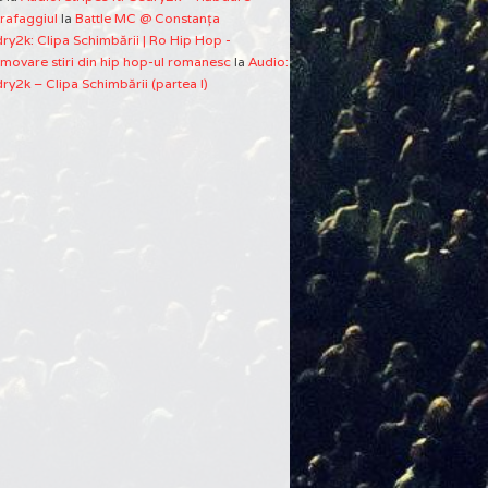
rafaggiul
la
Battle MC @ Constanţa
ry2k: Clipa Schimbării | Ro Hip Hop -
movare stiri din hip hop-ul romanesc
la
Audio:
ry2k – Clipa Schimbării (partea I)