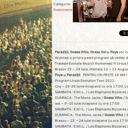
Categoria:
Evenimente
Paraziţii, Guess Who, Grasu Xxl
şi
Puya
vor c
Aruncaţi o privire peste program să vedeţi dăţi
Traieste Evolutia Muzicii Romanesti !!! Ursus E
Brasov 23 – 24 Iulie, Mamaia 12 – 13 August
Puya
şi
Paraziții
. PENTRU CEI PESTE 18 ANI !
Program Ursus Evolution Tour 2011 :
Cluj ~ 25-26 Iunie incepand cu ora 17:00, Loc
SAMBATA : E.M.I.L. / Les Elephants Bizzares
DUMNICA : The Mono Jacks /
Guess Who
/ S
Iasi ~ 9 -10 Iulie incepand cu ora 17:00
SAMBATA : E.M.I.L. / Les Elephants Bizzares 
DUMINICA : The Mono Jacks /
Guess Who
/ 
Brasov ~ 23 – 24 Iulie incepand cu ora 17:0
SAMBATA : E.M.I.L. / Les Elephants Bizzares 