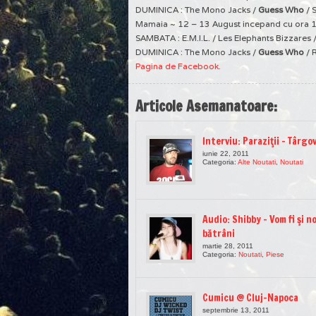
DUMINICA : The Mono Jacks /
Guess Who
/ 
Mamaia ~ 12 – 13 August incepand cu ora 
SAMBATA : E.M.I.L. / Les Elephants Bizzares
DUMINICA : The Mono Jacks /
Guess Who
/ 
Pagina de Facebook.
Articole Asemanatoare:
Interviu: Paraziţii – Târgo
iunie 22, 2011
Categoria:
Alte Noutati
,
Noutati
Audio: Shibby – Vom fi şi no
bătrâni
martie 28, 2011
Categoria:
Noutati
,
Piese
Cumicu @ Cluj-Napoca
septembrie 13, 2011