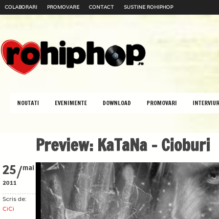
COLABORARI
PROMOVARE
CONTACT
SUSTINE ROHIPHOP
NOUTATI
EVENIMENTE
DOWNLOAD
PROMOVARI
INTERVIUR
Preview: KaTaNa – Cioburi
/
25
mai
2011
Scris de:
CiCi