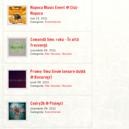
Napoca Music Event @ Cluj-
Napoca
mai 13, 2011
Categoria:
Evenimente
Comandă Sms: raku – În altă
frecvență
octombrie 06, 2011
Categoria:
Alte Noutati
,
Noutati
Promo: Omu Gnom lansare dublă
@ Bucureşti
iunie 08, 2011
Categoria:
Alte Noutati
,
Noutati
Cedry2k @ Ploiești
noiembrie 09, 2011
Categoria:
Evenimente