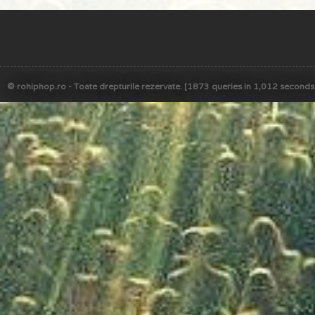
© rohiphop.ro - Toate drepturile rezervate. [1873 queries in 1,012 seconds