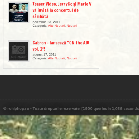
Teaser Video: JerryCo și Mario V
vă invită la concertul de
sâmbătă!
noiembrie 23, 2011
Categoria:
Alte Noutati
,
Noutati
Cabron – lansează “ON the AIR
vol. 2″!
august 17, 2011
Categoria:
Alte Noutati
,
Noutati
© rohiphop.ro - Toate drepturile rezervate. [1900 queries in 1,035 seconds