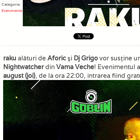
Categoria:
Evenimente
raku
alături de
Aforic
şi
Dj Grigo
vor susţine u
Nightwatcher
din
Vama Veche
! Evenimentul a
august (joi)
, de la ora 22:00, intrarea fiind grat