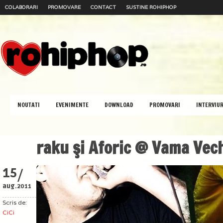
COLABORARI
PROMOVARE
CONTACT
SUSTINE ROHIPHOP
NOUTATI
EVENIMENTE
DOWNLOAD
PROMOVARI
INTERVIUR
raku şi Aforic @ Vama Vec
/
15
aug.
2011
Scris de:
CiCi