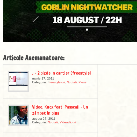
Articole Asemanatoare:
J – 2 pizde in cartier (freestyle)
martie 17, 2011
Categoria:
Freestyle-uri
,
Noutati
,
Piese
Video: Knox feat. Passcall – Un
zâmbet în plus
august 27, 2011
Categoria:
Noutati
,
Videoclipuri