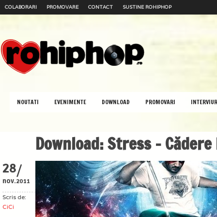
COLABORARI
PROMOVARE
CONTACT
SUSTINE ROHIPHOP
NOUTATI
EVENIMENTE
DOWNLOAD
PROMOVARI
INTERVIUR
Download: Stress – Cădere 
/
28
nov.
2011
Scris de:
CiCi