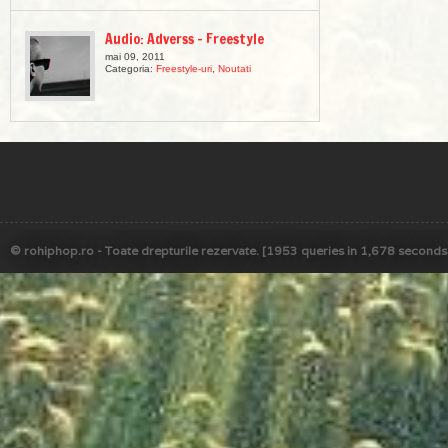
Audio: Adverss – Freestyle
mai 09, 2011
Categoria:
Freestyle-uri
,
Noutati
© rohiphop.ro - Toate drepturile rezervate. [1953 queries in 1,678 seconds