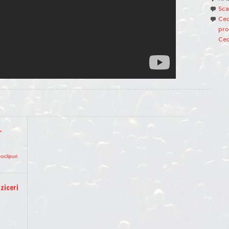
Sca
Ced
pro
Ced
–
oclipuri
ziceri