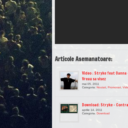
Articole Asemanatoare:
Video : Stryke feat Oanna 
Vreau sa visez
mai 05, 2011
Categoria:
Noutati
,
Promovari
,
Vide
Download: Stryke – Contra
aprilie 14, 2011
Categoria:
Download