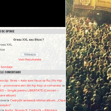
 DE OPINIE
Grasu XXL sau Bitza ?
rasu XXL
itza
Vezi Rezultatele
a Sondaje
ELE COMENTARII
eoclip: Stres – Asta sunt facut sa fiu | Ro Hip
 - promovare stiri din hip hop-ul romanesc
la
ES – Strigăt pentru LIBERTATE (Concert –
sare album)
pone
la
Cedry2k lansează ultimul album: „Clipa
imbării”
S
la
Audio: Stripes ft. Cedry2k – Răbdare