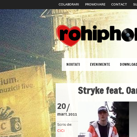
COLABORARI
PROMOVARE
CONTACT
SU
NOUTATI
EVENIMENTE
DOWNLOA
Stryke feat. Oa
/
20
mart.
2011
Scris de:
CiCi