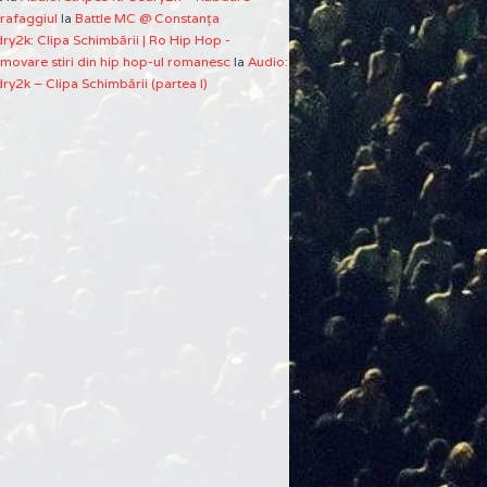
rafaggiul
la
Battle MC @ Constanţa
ry2k: Clipa Schimbării | Ro Hip Hop -
movare stiri din hip hop-ul romanesc
la
Audio:
ry2k – Clipa Schimbării (partea I)