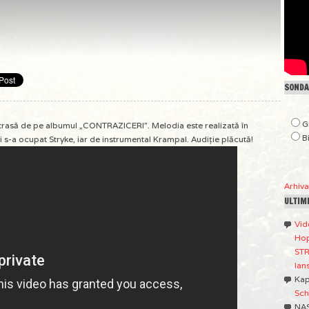
SONDAJ
G
xtrasă de pe albumul „CONTRAZICERI”. Melodia este realizată în
B
s-a ocupat Stryke, iar de instrumental Krampal. Audiţie plăcută!
Arhiv
ULTIM
Vid
Hop
STR
lan
Ka
Sch
NA