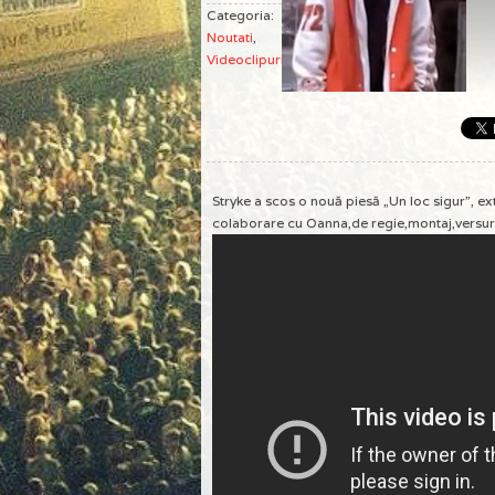
Categoria:
Noutati
,
Videoclipuri
Stryke a scos o nouă piesă „Un loc sigur”, e
colaborare cu Oanna,de regie,montaj,versuri 