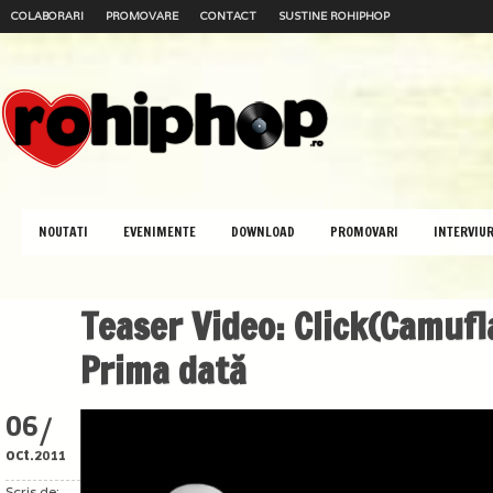
COLABORARI
PROMOVARE
CONTACT
SUSTINE ROHIPHOP
NOUTATI
EVENIMENTE
DOWNLOAD
PROMOVARI
INTERVIUR
Teaser Video: Click(Camuflaj
Prima dată
/
06
oct.
2011
Scris de: