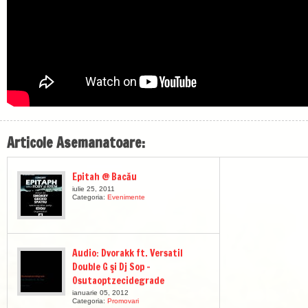
Articole Asemanatoare:
Epitah @ Bacău
iulie 25, 2011
Categoria:
Evenimente
Audio: Dvorakk ft. Versatil
Double G şi Dj Sop –
Osutaoptzecidegrade
ianuarie 05, 2012
Categoria:
Promovari