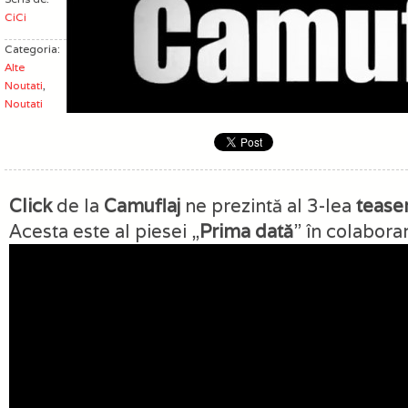
CiCi
Categoria:
Alte
Noutati
,
Noutati
Click
de la
Camuflaj
ne prezintă al 3-lea
tease
Acesta este al piesei „
Prima dată
” în colabora