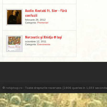
Audio: Kostaki ft. Sier – Fără
confuzii
februarie 26, 2012
Categoria:
Promovari
Norzeatic și Khidja @ Iaşi
octombrie 12, 2011
Categoria:
Evenimente
© rohiphop.ro - Toate drepturile rezervate. [1906 queries in 1,033 seconds