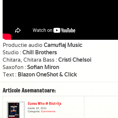
Productie audio
Camuflaj Music
Studio :
Chill Brothers
Chitara, Chitara Bass :
Cristi Chelsoi
Saxofon :
Sofian Miron
Text :
Blazon OneShot & Click
Articole Asemanatoare:
Guess Who @ Bistriţa
martie 16, 2011
Categoria:
Evenimente