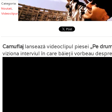
Categoria:
Noutati
,
Videoclipuri
Camuflaj
lansează videoclipul piesei
„Pe dru
viziona interviul în care băieţii vorbeau despr