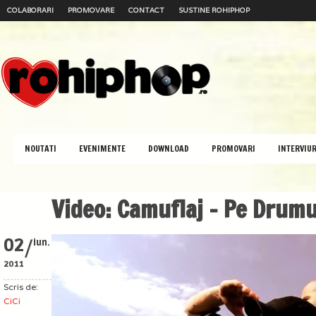
COLABORARI
PROMOVARE
CONTACT
SUSTINE ROHIPHOP
NOUTATI
EVENIMENTE
DOWNLOAD
PROMOVARI
INTERVIUR
Video: Camuflaj – Pe Drum
/
02
iun.
2011
Scris de:
CiCi