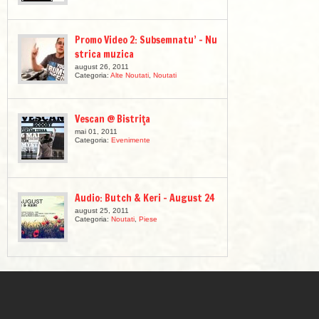
Promo Video 2: Subsemnatu’ – Nu
strica muzica
august 26, 2011
Categoria:
Alte Noutati
,
Noutati
Vescan @ Bistriţa
mai 01, 2011
Categoria:
Evenimente
Audio: Butch & Keri – August 24
august 25, 2011
Categoria:
Noutati
,
Piese