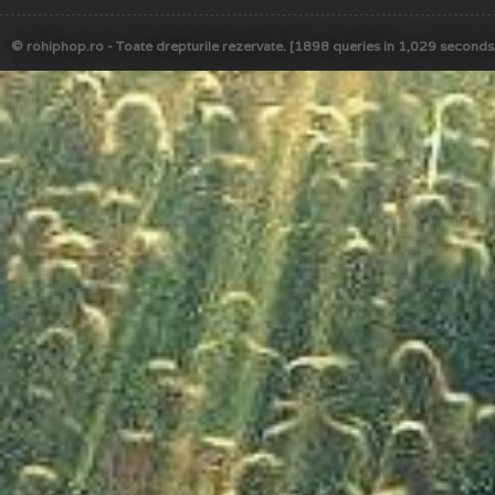
© rohiphop.ro - Toate drepturile rezervate. [1898 queries in 1,029 seconds