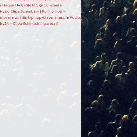
rafaggiul
la
Battle MC @ Constanţa
ry2k: Clipa Schimbării | Ro Hip Hop -
movare stiri din hip hop-ul romanesc
la
Audio:
ry2k – Clipa Schimbării (partea I)