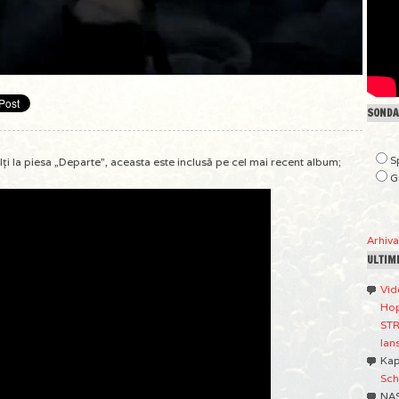
SONDAJ
S
lalţi la piesa „Departe”, aceasta este inclusă pe cel mai recent album;
G
Arhiv
ULTIM
Vid
Hop
STR
lan
Ka
Sch
NA