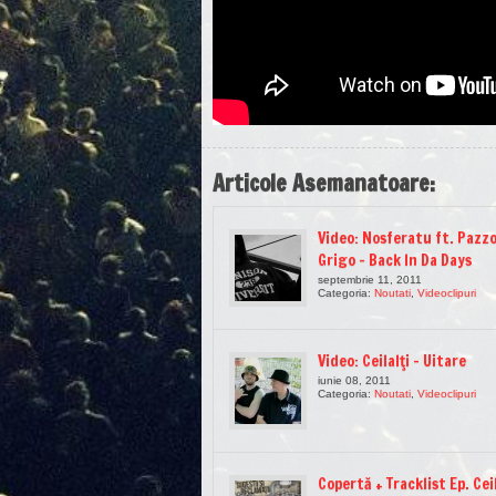
Articole Asemanatoare:
Video: Nosferatu ft. Pazz
Grigo – Back In Da Days
septembrie 11, 2011
Categoria:
Noutati
,
Videoclipuri
Video: Ceilalţi – Uitare
iunie 08, 2011
Categoria:
Noutati
,
Videoclipuri
Copertă + Tracklist Ep. Ceil