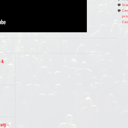
Sca
Ced
pro
Ced
o &
alţi –