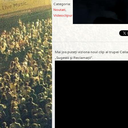
Categoria:
Noutati
,
Videoclipuri
Mai jos puteţi viziona noul clip al trupei Cei
„Sugestii şi Reclamaţii”.