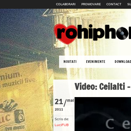
COLABORARI
PROMOVARE
CONTACT
SU
NOUTATI
EVENIMENTE
DOWNLOA
Video: Ceilalti 
/
21
mai
2011
Scris de:
LuciFUB