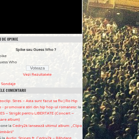
 DE OPINIE
Spike sau Guess Who ?
pike
uess Who
Vezi Rezultatele
a Sondaje
ELE COMENTARII
eoclip: Stres – Asta sunt facut sa fiu | Ro Hip
 - promovare stiri din hip hop-ul romanesc
la
ES – Strigăt pentru LIBERTATE (Concert –
sare album)
pone
la
Cedry2k lansează ultimul album: „Clipa
imbării”
S
la
Audio: Stripes ft. Cedry2k – Răbdare