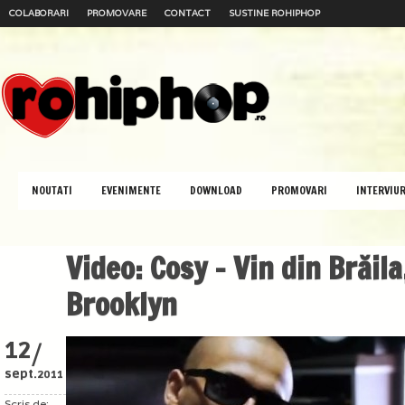
COLABORARI
PROMOVARE
CONTACT
SUSTINE ROHIPHOP
NOUTATI
EVENIMENTE
DOWNLOAD
PROMOVARI
INTERVIUR
Video: Cosy – Vin din Brăila
Brooklyn
/
12
sept.
2011
Scris de: