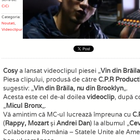
CiCi
Categoria:
Noutati
,
Videoclipuri
Cosy
a lansat videoclipul piesei „
Vin din Brăil
Piesa clipului, produsă de către
C.P.R Product
sugestiv: „
Vin din Brăila, nu din Brooklyn
„.
Acesta este cel de-al doilea
videoclip
, după c
„
Micul Bronx
„.
Vă amintim că MC-ul lucrează împreuna cu
C.
(
Rappy, Mozart
și
Andrei Dan
) la albumul „
Cev
Colaborarea România – Statele Unite ale Ameri