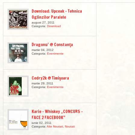
Download: Upceak – Tehnica
Oglinzilor Paralele
august 27, 2011
Categoria:
Download
Dragonu’ @ Constanţa
martie 04, 2012
Categoria:
Evenimente
Cedry2k @ Timişoara
martie 29, 2011
Categoria:
Evenimente
Karie – Whiskey „CONCURS –
FACE 2 FACEBOOK”
iunie 02, 2011
Categoria:
Alte Noutati
,
Noutati