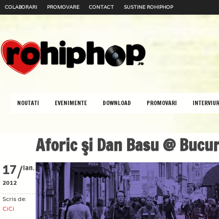
COLABORARI
PROMOVARE
CONTACT
SUSTINE ROHIPHOP
NOUTATI
EVENIMENTE
DOWNLOAD
PROMOVARI
INTERVIUR
Aforic şi Dan Basu @ Bucur
/
17
ian.
2012
Scris de:
CiCi