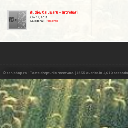
Audio: Calugaru – Intrebari
iulie 11, 2011
Categoria:
Promovari
© rohiphop.ro - Toate drepturile rezervate. [1855 queries in 1,010 seconds