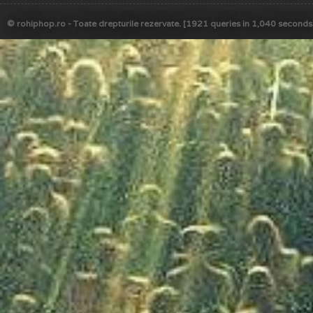
© rohiphop.ro - Toate drepturile rezervate. [1921 queries in 1,040 seconds