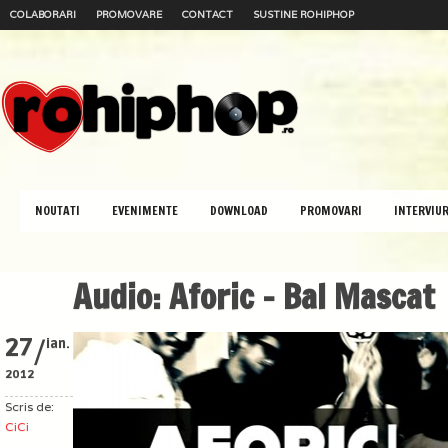
COLABORARI
PROMOVARE
CONTACT
SUSTINE ROHIPHOP
NOUTATI
EVENIMENTE
DOWNLOAD
PROMOVARI
INTERVIUR
Audio: Aforic – Bal Mascat
/
27
ian.
2012
Scris de:
CiCi