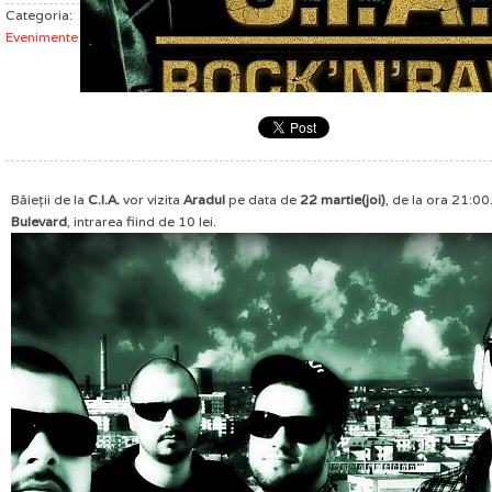
Categoria:
Evenimente
Băieţii de la
C.I.A.
vor vizita
Aradul
pe data de
22 martie(joi)
, de la ora 21:00
Bulevard
, intrarea fiind de 10 lei.