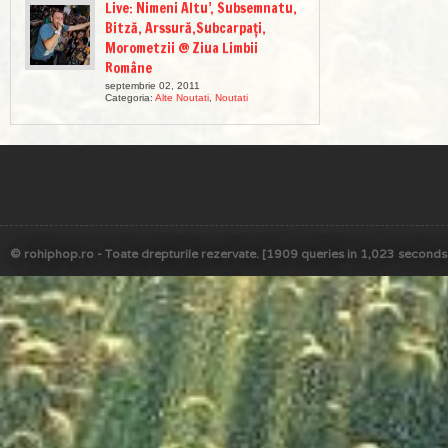
Live: Nimeni Altu’, Subsemnatu,
Bitză, Arssură,Subcarpați,
Morometzii @ Ziua Limbii
Române
septembrie 02, 2011
Categoria:
Alte Noutati
,
Noutati
© rohiphop.ro - Toate drepturile rezervate. [1909 queries in 1,023 seconds