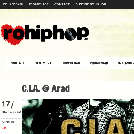
COLABORARI
PROMOVARE
CONTACT
SUSTINE ROHIPHOP
NOUTATI
EVENIMENTE
DOWNLOAD
PROMOVARI
INTERVIUR
C.I.A. @ Arad
/
17
mart.
2012
Scris de:
CiCi