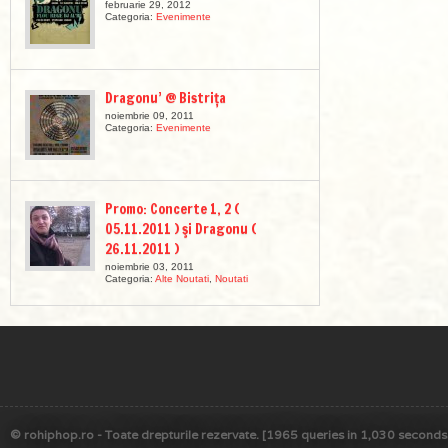
februarie 29, 2012
Categoria:
Evenimente
Dragonu’ @ Bistrița
noiembrie 09, 2011
Categoria:
Evenimente
Promo: Concerte 1, 2 (
05.11.2011 ) şi Dragonu (
26.11.2011 )
noiembrie 03, 2011
Categoria:
Alte Noutati
,
Noutati
© rohiphop.ro - Toate drepturile rezervate. [1965 queries in 1,030 seconds