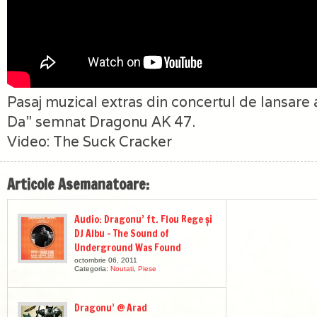
Pasaj muzical extras din concertul de lansare 
Da” semnat Dragonu AK 47.
Video: The Suck Cracker
Articole Asemanatoare:
Audio: Dragonu’ ft. Flou Rege și
DJ Albu – The Sound of
Underground Was Found
octombrie 06, 2011
Categoria:
Noutati
,
Piese
Dragonu’ @ Arad