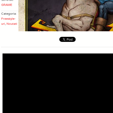
GRAME
Categoria:
Freestyle-
uri
,
Noutati