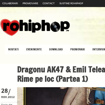
COLABORARI
PROMOVARE
CONTACT
SUSTINE ROHIPHOP
NOUTATI
EVENIMENTE
DOWNLOAD
PROMOVARI
INTERVIUR
Dragonu AK47 & Emil Telea
Rime pe loc (Partea 1)
/
28
nov.
2012
Scris de: