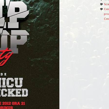
Sca
Ced
pro
Ced