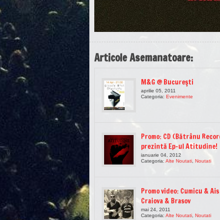
Articole Asemanatoare:
M&G @ Bucureşti
aprilie 05, 2011
Categoria:
Evenimente
Promo: CD (Bătrânu Recor
prezintă Ep-ul Atitudine!
ianuarie 04, 2012
Categoria:
Alte Noutati
,
Noutati
Promo video: Cumicu & Ais
Craiova & Brasov
mai 24, 2011
Categoria:
Alte Noutati
,
Noutati