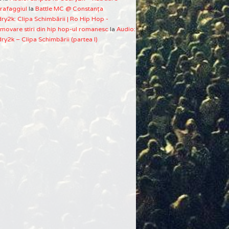
rafaggiul
la
Battle MC @ Constanţa
ry2k: Clipa Schimbării | Ro Hip Hop -
movare stiri din hip hop-ul romanesc
la
Audio:
ry2k – Clipa Schimbării (partea I)