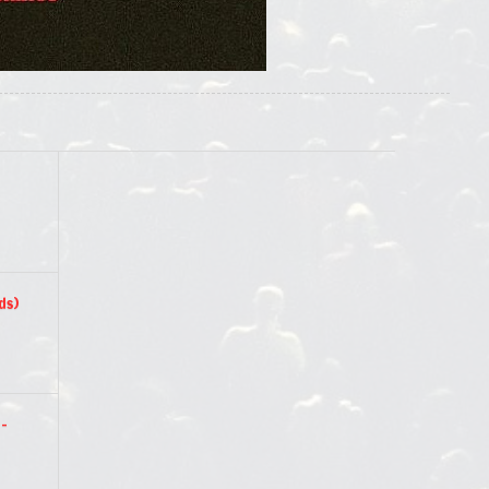
ds)
 –