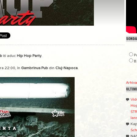
SONDAJ
P
ub
iti aduc
Hip Hop Party
.
B
ora 22:00, în
Gambrinus Pub
din
Cluj-Napoca
.
Arhiv
ULTIM
Vid
Hop
STR
lan
Ka
Sch
NA