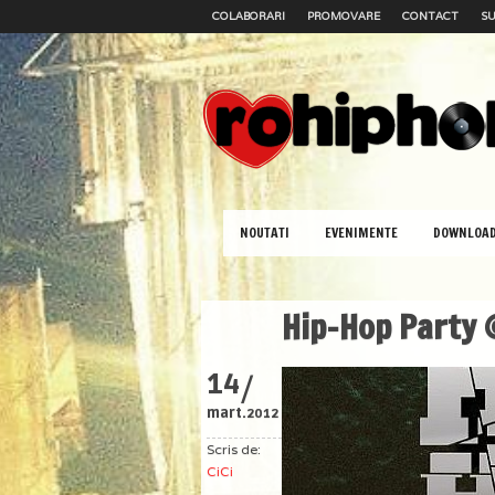
COLABORARI
PROMOVARE
CONTACT
SU
NOUTATI
EVENIMENTE
DOWNLOA
Hip-Hop Party 
/
14
mart.
2012
Scris de:
CiCi