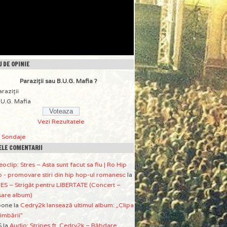
 DE OPINIE
Paraziţii sau B.U.G. Mafia ?
araziţii
.U.G. Mafia
Vezi Rezultatele
a Sondaje
ELE COMENTARII
eoclip: Stres – Asta sunt facut sa fiu | Ro Hip
 - promovare stiri din hip hop-ul romanesc
la
ES – Strigăt pentru LIBERTATE (Concert –
sare album)
pone
la
Cedry2k lansează ultimul album: „Clipa
imbării”
S
la
Audio: Stripes ft. Cedry2k – Răbdare