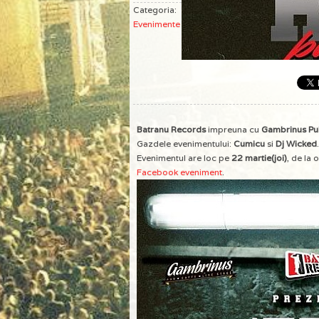
Categoria:
Evenimente
Batranu Records
impreuna cu
Gambrinus P
Gazdele evenimentului:
Cumicu
si
Dj Wicked
.
Evenimentul are loc pe
22 martie(joi)
, de la 
Facebook eveniment
.