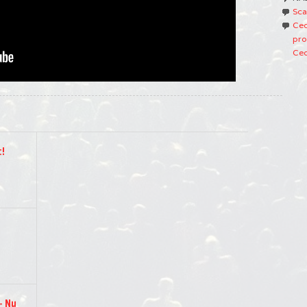
Sca
Ced
pro
Ced
t!
– Nu