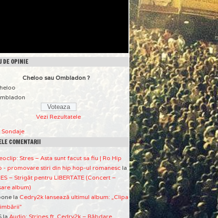
 DE OPINIE
Cheloo sau Ombladon ?
heloo
mbladon
Vezi Rezultatele
a Sondaje
ELE COMENTARII
eoclip: Stres – Asta sunt facut sa fiu | Ro Hip
 - promovare stiri din hip hop-ul romanesc
la
ES – Strigăt pentru LIBERTATE (Concert –
sare album)
pone
la
Cedry2k lansează ultimul album: „Clipa
imbării”
S
la
Audio: Stripes ft. Cedry2k – Răbdare