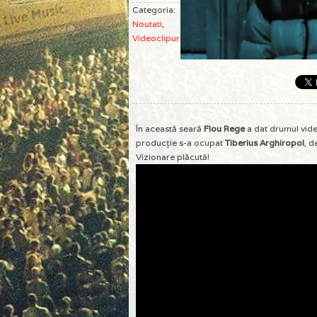
Categoria:
Noutati
,
Videoclipuri
În această seară
Flou Rege
a dat drumul video
producţie s-a ocupat
Tiberius Arghiropol
, 
Vizionare plăcută!