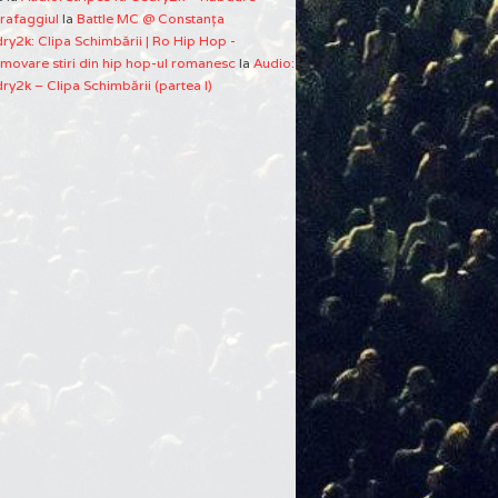
rafaggiul
la
Battle MC @ Constanţa
ry2k: Clipa Schimbării | Ro Hip Hop -
movare stiri din hip hop-ul romanesc
la
Audio:
ry2k – Clipa Schimbării (partea I)