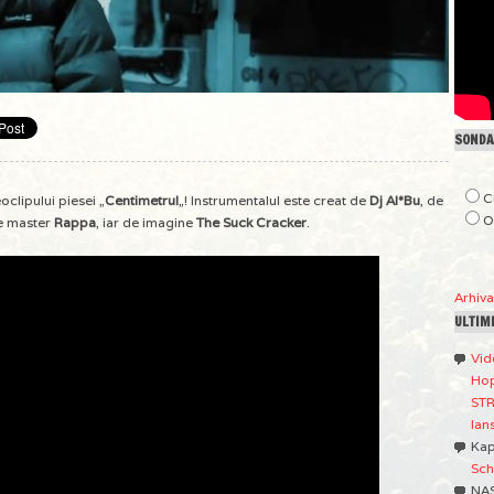
SONDAJ
C
clipului piesei „
Centimetrul
„! Instrumentalul este creat de
Dj Al*Bu
, de
O
de master
Rappa
, iar de imagine
The Suck Cracker
.
Arhiv
ULTIM
Vid
Hop
STR
lan
Ka
Sch
NA