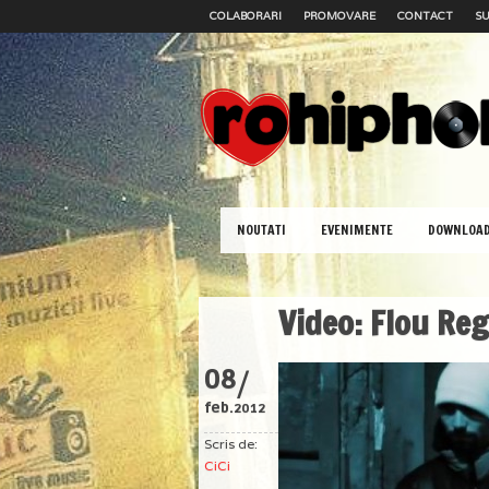
COLABORARI
PROMOVARE
CONTACT
SU
NOUTATI
EVENIMENTE
DOWNLOA
Video: Flou Reg
/
08
feb.
2012
Scris de:
CiCi