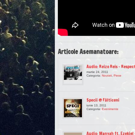
Articole Asemanatoare:
Audio: Reizo Reis – Respec
martie 24, 2011
Categoria:
Noutati
,
Piese
Specii @ Fălticeni
iunie 13, 2011
Categoria:
Evenimente
Audio: Manyah ft. Ezekiel 