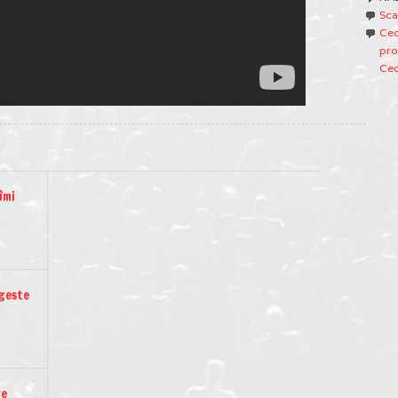
Sca
Ced
pro
Ced
îmi
ngeste
re