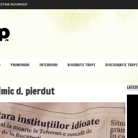
STINE ROHIPHOP
D
PROMOVARI
INTERVIURI
BIOGRAFIE TRUPE
DISCOGRAFIE TRUPE
imic d. pierdut
LATEST