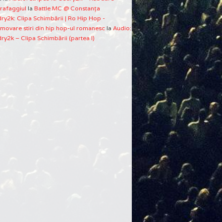
rafaggiul
la
Battle MC @ Constanţa
ry2k: Clipa Schimbării | Ro Hip Hop -
movare stiri din hip hop-ul romanesc
la
Audio:
ry2k – Clipa Schimbării (partea I)