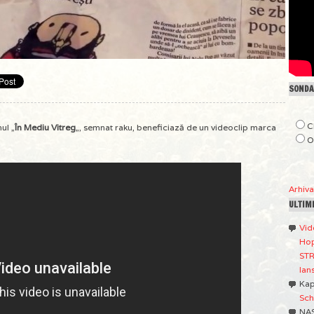
SONDAJ
C
ul „
În Mediu Vitreg
„, semnat raku, beneficiază de un videoclip marca
O
Arhiv
ULTIM
Vid
Hop
STR
lan
Ka
Sch
NA