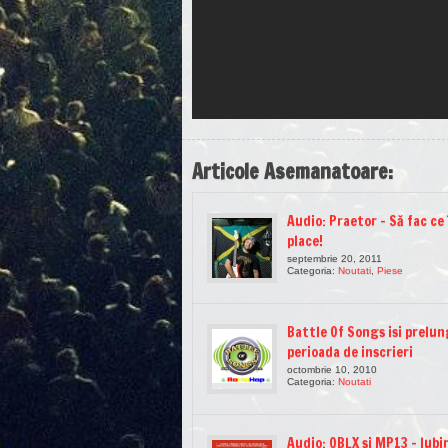
Articole Asemanatoare:
Audio: Praetor – Să fac ce 
place!
septembrie 20, 2011
Categoria:
Noutati
,
Piese
Battle Of Songs isi prelu
perioada de inscrieri
octombrie 10, 2010
Categoria:
Noutati
Audio: OBLX şi MP13 – Iubi