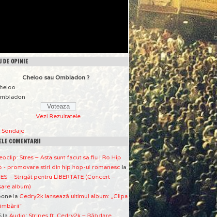
 DE OPINIE
Cheloo sau Ombladon ?
heloo
mbladon
Vezi Rezultatele
a Sondaje
ELE COMENTARII
eoclip: Stres – Asta sunt facut sa fiu | Ro Hip
 - promovare stiri din hip hop-ul romanesc
la
ES – Strigăt pentru LIBERTATE (Concert –
sare album)
pone
la
Cedry2k lansează ultimul album: „Clipa
imbării”
S
la
Audio: Stripes ft. Cedry2k – Răbdare