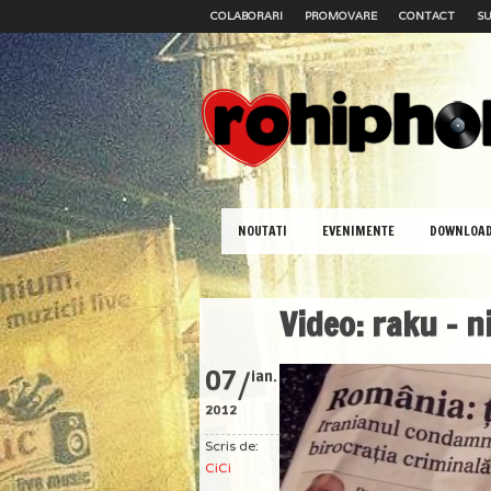
COLABORARI
PROMOVARE
CONTACT
SU
NOUTATI
EVENIMENTE
DOWNLOA
Video: raku – n
/
07
ian.
2012
Scris de:
CiCi