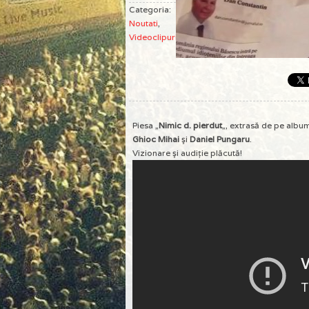
Categoria:
Noutati
,
Videoclipuri
Piesa „
Nimic d. pierdut
„, extrasă de pe album
Ghioc Mihai
şi
Daniel Pungaru
.
Vizionare şi audiţie plăcută!