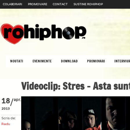
COLABORARI
PROMOVARE
CONTACT
SUSTINE ROHIPHOP
NOUTATI
EVENIMENTE
DOWNLOAD
PROMOVARI
INTERVIUR
Videoclip: Stres – Asta sun
/
18
apr.
2013
Scris de:
Radu