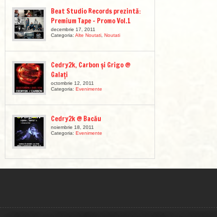
Beat Studio Records prezintă:
Premium Tape – Promo Vol.1
decembrie 17, 2011
Categoria:
Alte Noutati
,
Noutati
Cedry2k, Carbon și Grigo @
Galați
octombrie 12, 2011
Categoria:
Evenimente
Cedry2k @ Bacău
noiembrie 18, 2011
Categoria:
Evenimente