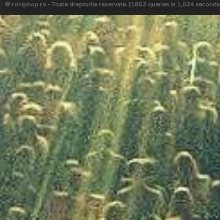
© rohiphop.ro - Toate drepturile rezervate. [1852 queries in 1,024 seconds