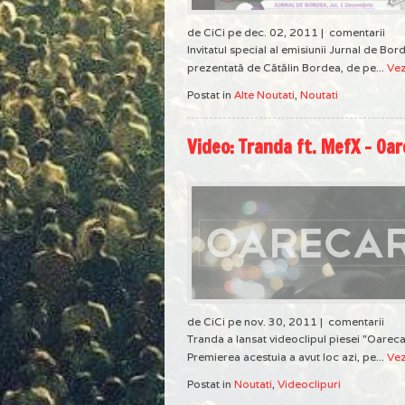
de CiCi pe dec. 02, 2011 |
comentarii
Invitatul special al emisiunii Jurnal de Bor
prezentată de Cătălin Bordea, de pe...
Vez
Postat in
Alte Noutati
,
Noutati
Video: Tranda ft. MefX – Oa
de CiCi pe nov. 30, 2011 |
comentarii
Tranda a lansat videoclipul piesei "Oareca
Premierea acestuia a avut loc azi, pe...
Vez
Postat in
Noutati
,
Videoclipuri