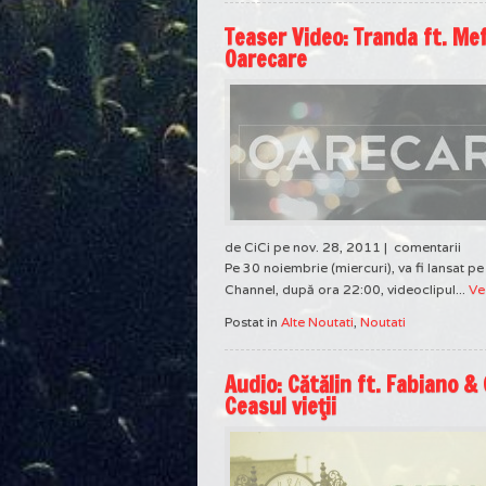
Teaser Video: Tranda ft. Mef
Oarecare
de CiCi pe nov. 28, 2011 |
comentarii
Pe 30 noiembrie (miercuri), va fi lansat p
Channel, după ora 22:00, videoclipul...
Ve
Postat in
Alte Noutati
,
Noutati
Audio: Cătălin ft. Fabiano & 
Ceasul vieţii