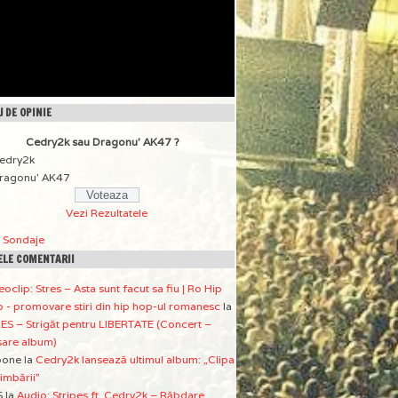
 DE OPINIE
Cedry2k sau Dragonu' AK47 ?
edry2k
ragonu' AK47
Vezi Rezultatele
a Sondaje
ELE COMENTARII
eoclip: Stres – Asta sunt facut sa fiu | Ro Hip
 - promovare stiri din hip hop-ul romanesc
la
ES – Strigăt pentru LIBERTATE (Concert –
sare album)
pone
la
Cedry2k lansează ultimul album: „Clipa
imbării”
S
la
Audio: Stripes ft. Cedry2k – Răbdare