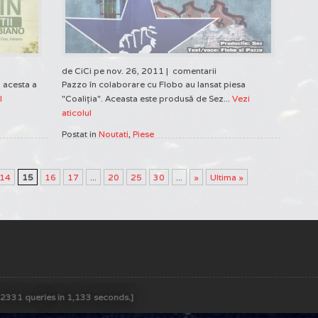
de CiCi pe nov. 26, 2011 |
comentarii
, acesta a
Pazzo în colaborare cu Flobo au lansat piesa
l
"Coaliţia". Aceasta este produsă de Sez...
Vezi
aticolul
Postat in
Noutati
,
Piese
14
15
16
17
...
20
25
30
...
»
Ultima »
 [2331 queries in 1,133 seconds.]