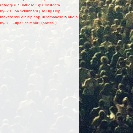
rafaggiul
la
Battle MC @ Constanţa
ry2k: Clipa Schimbării | Ro Hip Hop -
movare stiri din hip hop-ul romanesc
la
Audio:
ry2k – Clipa Schimbării (partea I)