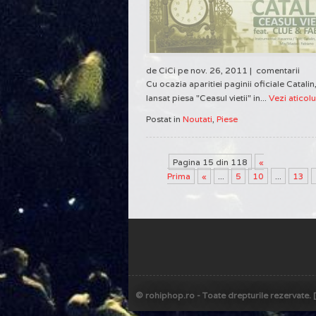
de CiCi pe nov. 26, 2011 |
comentarii
Cu ocazia aparitiei paginii oficiale Catalin
lansat piesa "Ceasul vietii" in...
Vezi aticolu
Postat in
Noutati
,
Piese
Pagina 15 din 118
«
Prima
«
...
5
10
...
13
© rohiphop.ro - Toate drepturile rezervate.