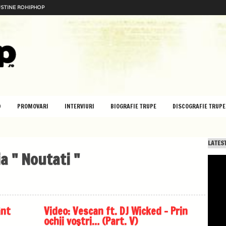
STINE ROHIPHOP
D
PROMOVARI
INTERVIURI
BIOGRAFIE TRUPE
DISCOGRAFIE TRUPE
LATEST
a " Noutati "
ânt
Video: Vescan ft. DJ Wicked – Prin
ochii voștri… (Part. V)