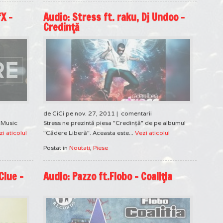
X –
Audio: Stress ft. raku, Dj Undoo –
Credinţă
de CiCi pe nov. 27, 2011 |
comentarii
e Music
Stress ne prezintă piesa "Credinţă" de pe albumul
zi aticolul
"Cădere Liberă". Aceasta este...
Vezi aticolul
Postat in
Noutati
,
Piese
Clue –
Audio: Pazzo ft.Flobo – Coaliţia