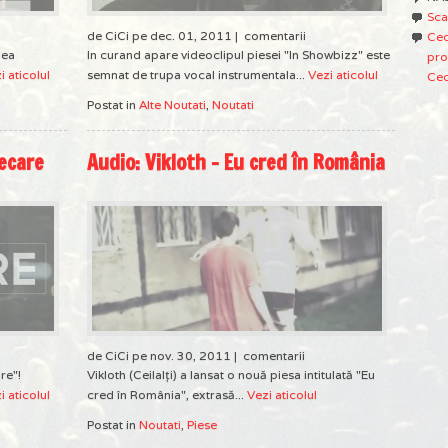
Sca
de CiCi pe dec. 01, 2011 |
comentarii
Ced
dea
In curand apare videoclipul piesei "In Showbizz" este
pro
i aticolul
semnat de trupa vocal instrumentala...
Vezi aticolul
Ced
Postat in
Alte Noutati
,
Noutati
recare
Audio: Vikloth – Eu cred în România
de CiCi pe nov. 30, 2011 |
comentarii
re"!
Vikloth (Ceilalţi) a lansat o nouă piesa intitulată "Eu
i aticolul
cred în România", extrasă...
Vezi aticolul
Postat in
Noutati
,
Piese