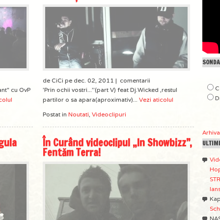
SONDAJ
de CiCi pe dec. 02, 2011 |
comentarii
C
ant" cu OvP
'Prin ochii vostri...''(part V) feat Dj.Wicked ,restul
D
colul
partilor o sa apara(aproximativ)...
Vezi aticolul
Postat in
Noutati
,
Videoclipuri
Arhiv
gula
În Curând videoclipul „In Showbizz”,
ULTIM
Fentăm Terra!
Vid
Hop
STR
lan
Ka
Sch
NA