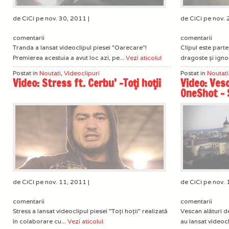
de CiCi pe nov. 30, 2011 |
de CiCi pe nov. 
comentarii
comentarii
Tranda a lansat videoclipul piesei "Oarecare"!
Clipul este part
Premierea acestuia a avut loc azi, pe...
Vezi aticolul
dragoste și igno
Postat in
Noutati
,
Videoclipuri
Postat in
Noutati
Video: Stress ft. Cerbu’ -Toţi hoţii
Video: Vesc
OneShot – 
de CiCi pe nov. 11, 2011 |
de CiCi pe nov. 
comentarii
comentarii
Stress a lansat videoclipul piesei "Toţi hoţii" realizată
Vescan alături d
în colaborare cu...
Vezi aticolul
au lansat videocl