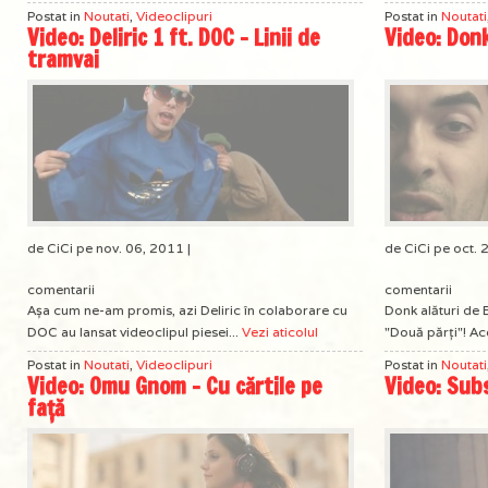
Postat in
Noutati
,
Videoclipuri
Postat in
Noutati
Video: Deliric 1 ft. DOC – Linii de
Video: Donk
tramvai
de CiCi pe nov. 06, 2011 |
de CiCi pe oct. 
comentarii
comentarii
Așa cum ne-am promis, azi Deliric în colaborare cu
Donk alături de E
DOC au lansat videoclipul piesei...
Vezi aticolul
"Două părţi"! Ac
Postat in
Noutati
,
Videoclipuri
Postat in
Noutati
Video: Omu Gnom – Cu cărtile pe
Video: Sub
față