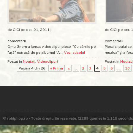
de CiCi pe oct. 21, 2011 |
de CiCi pe oct. 
comentarii
comentarii
Omu Gnom a lansat videoclipul piesei "Cu cărtile pe
Piesa clipului s
față" extrasă de pe albumul "Ai...
Vezi aticolul
muzica" și a fos
Postat in
Noutati
,
Videoclipuri
Postat in
Noutati
Pagina 4 din 26
« Prima
«
...
2
3
4
5
6
...
10
© rohiphop.ro - Toate drepturile rezervate. [2289 queries in 1,115 seconds