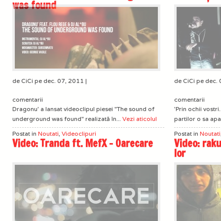
was found
de CiCi pe dec. 07, 2011 |
de CiCi pe dec. 
comentarii
comentarii
Dragonu' a lansat videoclipul piesei "The sound of
'Prin ochii vostri
underground was found" realizată în...
Vezi aticolul
partilor o sa ap
Postat in
Noutati
,
Videoclipuri
Postat in
Noutati
Video: Tranda ft. MefX – Oarecare
Video: raku
lor