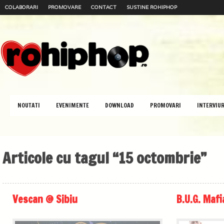
COLABORARI
PROMOVARE
CONTACT
SUSTINE ROHIPHOP
NOUTATI
EVENIMENTE
DOWNLOAD
PROMOVARI
INTERVIUR
Articole cu tagul “15 octombrie”
Vescan @ Sibiu
B.U.G. Maf