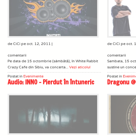
de CiCi pe oct. 12, 2011 |
de CiCi pe oct. 
comentarii
comentarii
Pe data de 15 octombrie (sâmbătă), în White Rabbit
Sambata, 15 oct
Crazy Cafe din Sibiu, va concerta...
Vezi aticolul
sustine un conce
Postat in
Evenimente
Postat in
Evenim
Audio: INNO – Pierdut în întuneric
Dragonu @