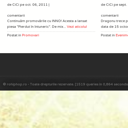
de CiCi pe oct. 06, 2011 |
de CiCi pe sept.
comentarii
comentarii
Continuăm promovările cu INNO! Acesta a lansat
Dragonu trece p
piesa "Pierdut în întuneric". De mix...
Vezi aticolul
data de 15 octom
Postat in
Promovari
Postat in
Evenim
© rohiphop.ro - Toate drepturile rezervate. [1519 queries in 0,864 seconds