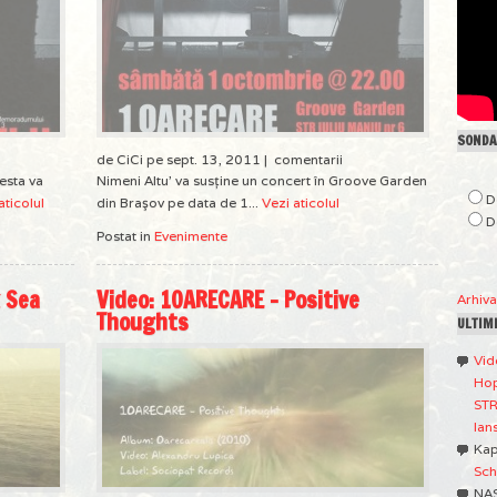
SONDAJ
de CiCi pe sept. 13, 2011 |
comentarii
esta va
Nimeni Altu’ va susţine un concert în Groove Garden
D
aticolul
din Braşov pe data de 1...
Vezi aticolul
D
Postat in
Evenimente
k Sea
Video: 1OARECARE – Positive
Arhiv
Thoughts
ULTIM
Vid
Hop
STR
lan
Ka
Sch
NA