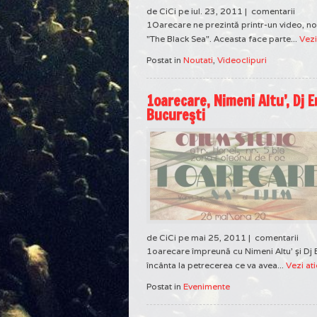
de CiCi pe iul. 23, 2011 |
comentarii
1Oarecare ne prezintă printr-un video, n
"The Black Sea". Aceasta face parte...
Vezi
Postat in
Noutati
,
Videoclipuri
1oarecare, Nimeni Altu’, Dj 
Bucureşti
de CiCi pe mai 25, 2011 |
comentarii
1oarecare împreună cu Nimeni Altu' şi Dj
încânta la petrecerea ce va avea...
Vezi ati
Postat in
Evenimente