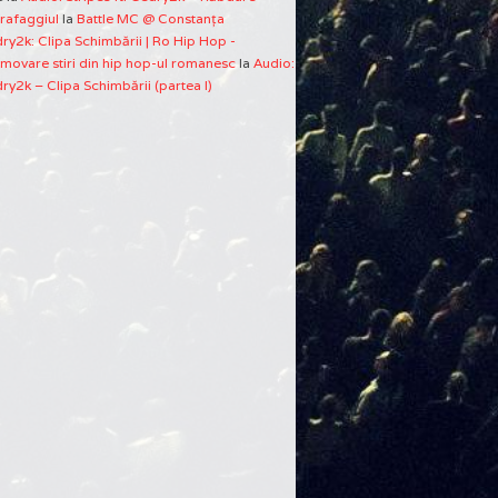
rafaggiul
la
Battle MC @ Constanţa
ry2k: Clipa Schimbării | Ro Hip Hop -
movare stiri din hip hop-ul romanesc
la
Audio:
ry2k – Clipa Schimbării (partea I)