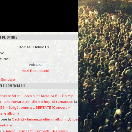
 DE OPINIE
Doc sau Deliric1 ?
oc
eliric1
Vezi Rezultatele
a Sondaje
ELE COMENTARII
eoclip: Stres – Asta sunt facut sa fiu | Ro Hip
 - promovare stiri din hip hop-ul romanesc
la
ES – Strigăt pentru LIBERTATE (Concert –
sare album)
pone
la
Cedry2k lansează ultimul album: „Clipa
imbării”
S
la
Audio: Stripes ft. Cedry2k – Răbdare