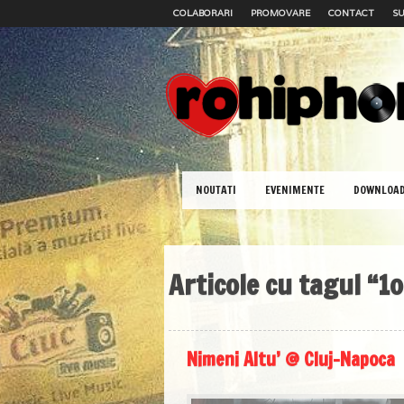
COLABORARI
PROMOVARE
CONTACT
SU
NOUTATI
EVENIMENTE
DOWNLOA
Articole cu tagul “1
Nimeni Altu’ @ Cluj-Napoca