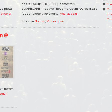
de CiCi pe iun. 18, 2011 |
comentarii
Sca
oua piesă
1OARECARE - Positive Thoughts Album: Oarecareala
Ced
 aticolul
(2010) Video: Alexandru...
Vezi aticolul
pro
Ced
Postat in
Noutati
,
Videoclipuri
Em @
 Em ne vor
colul