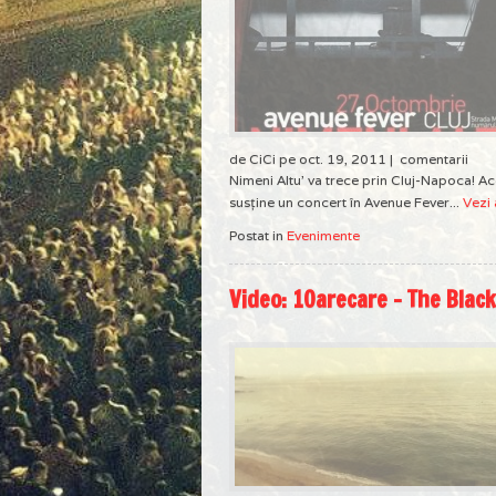
de CiCi pe oct. 19, 2011 |
comentarii
Nimeni Altu' va trece prin Cluj-Napoca! Ac
susţine un concert în Avenue Fever...
Vezi 
Postat in
Evenimente
Video: 1Oarecare – The Blac