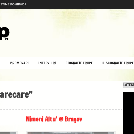
STINE ROHIPHOP
D
PROMOVARI
INTERVIURI
BIOGRAFIE TRUPE
DISCOGRAFIE TRUPE
LATEST
oarecare”
Nimeni Altu’ @ Braşov