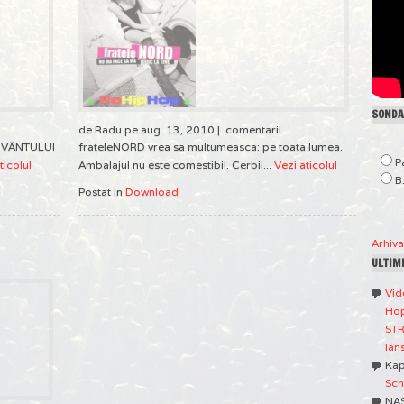
SONDAJ
de Radu pe aug. 13, 2010 |
comentarii
A VÂNTULUI
frateleNORD vrea sa multumeasca: pe toata lumea.
P
ticolul
Ambalajul nu este comestibil. Cerbii...
Vezi aticolul
B
Postat in
Download
Arhiv
ULTIM
Vid
Hop
STR
lan
Ka
Sch
NA