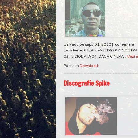
de Radu pe sept. 01, 2010 |
comentarii
Lista Piese: 01. RELAXINTRO 02. CONTR
03. NICIODATĂ 04. DACĂ CINEVA...
Vezi a
Postat in
Download
Discografie Spike