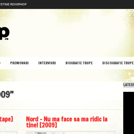
STINE ROHIPHOP
D
PROMOVARI
INTERVIURI
BIOGRAFIE TRUPE
DISCOGRAFIE TRUPE
LATEST
009”
tape]
Nord – Nu ma face sa ma ridic la
tine! [2009]