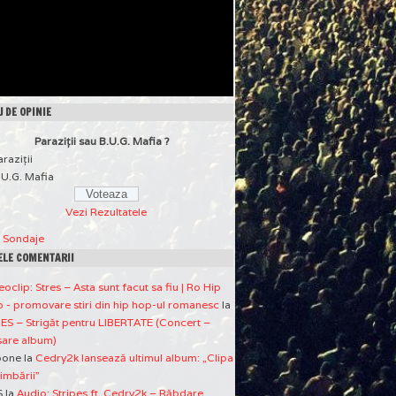
 DE OPINIE
Paraziţii sau B.U.G. Mafia ?
araziţii
.U.G. Mafia
Vezi Rezultatele
a Sondaje
ELE COMENTARII
eoclip: Stres – Asta sunt facut sa fiu | Ro Hip
 - promovare stiri din hip hop-ul romanesc
la
ES – Strigăt pentru LIBERTATE (Concert –
sare album)
pone
la
Cedry2k lansează ultimul album: „Clipa
imbării”
S
la
Audio: Stripes ft. Cedry2k – Răbdare