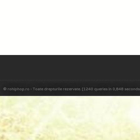
© rohiphop.ro - Toate drepturile rezervate. [1240 queries in 0,848 seconds