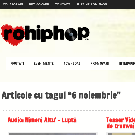
COLABORARI
PROMOVARE
CONTACT
SUSTINE ROHIPHOP
NOUTATI
EVENIMENTE
DOWNLOAD
PROMOVARI
INTERVIUR
Articole cu tagul “6 noiembrie”
Audio: Nimeni Altu’ – Luptă
Teaser Video
de tramvai