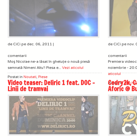
de CiCi pe dec. 06, 2011 |
de CiCi pe nov. 
comentarii
comentarii
Moş Nicolae ne-a lăsat în ghetuţe o nouă piesă
Premiera videocli
semnată Nimeni Altu'! Piesa e...
Vezi aticolul
noiembrie - 20:0
aticolul
Postat in
Noutati
,
Piese
Video teaser: Deliric 1 feat. DOC –
Cedry2k, C
Postat in
Alte No
Linii de tramvai
Aforic @ B