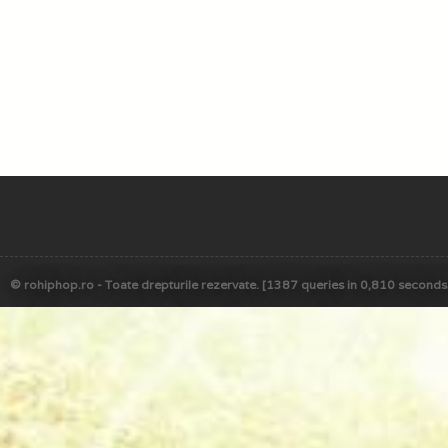
© rohiphop.ro - Toate drepturile rezervate. [1387 queries in 0,810 seconds